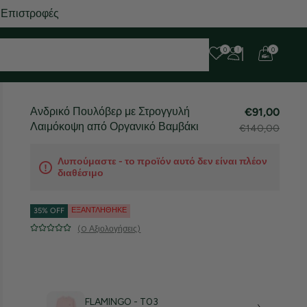
 Επιστροφές
0
0
Ανδρικό Πουλόβερ με Στρογγυλή
€91,00
Λαιμόκοψη από Οργανικό Βαμβάκι
€140,00
Λυπούμαστε - το προϊόν αυτό δεν είναι πλέον
διαθέσιμο
ΕΞΑΝΤΛΉΘΗΚΕ
35% OFF
(0 Αξιολογήσεις)
FLAMINGO - T03