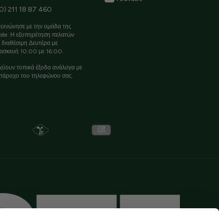
0) 211 18 87 460
οινώνησε με την ομάδα της
ste: Η εξυπηρέτηση πελατών
ι διαθέσιμη Δευτέρα με
ασκευή 10:00 με 16:00.
χύουν τοπικά έξοδα ανάλογα με
πάροχο του τηλεφώνου σας.