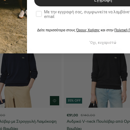
double opt in
Με την εγγραφή σας, συμφωνείτε να λαμβάνετε ενημερωτ
email.
Δείτε περισσότερα στους
Όρους Χρήσης
και στην
Πολιτική
'Οχι, ευχαριστώ
35% OFF
,00
€91,00
€140,00
λόβερ με Στρογγυλή Λαιμόκοψη
Ανδρικό V-neck Πουλόβερ από Ορ
ό Βαμβάκι
Βαμβάκι