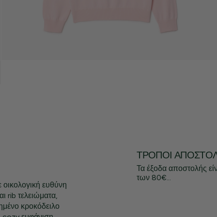
ΤΡΌΠΟΙ ΑΠΟΣΤΟ
Τα έξοδα αποστολής εί
των 80€...
 οικολογική ευθύνη
αι rib τελειώματα,
τημένο κροκόδειλο
ή cozy εμφάνιση,