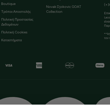
Boutique
(+3
Novak Djokovic GOAT
Τρόποι Αποστολής
Collection
Επικ
Laco
Πολιτική Προστασίας
είνα
Δεδομένων
Παρ
Πολιτική Cookies
**Ισ
τον 
Καταστήματα