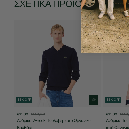
ΣΧΕΤΙΚΆ ΠΡΟΪΌΝΤΑ
35% OFF
35% OFF
€91,00
€140,00
€91,00
€140
Ανδρικό V-neck Πουλόβερ από Οργανικό
Ανδρικό Που
Βαμβάκι
από Οργανικ