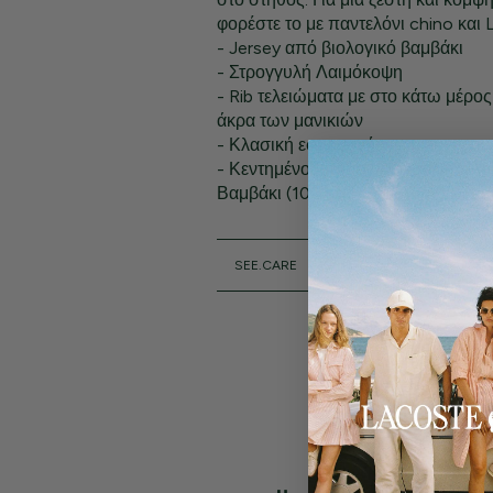
φορέστε το με παντελόνι chino και
- Jersey από βιολογικό βαμβάκι
- Στρογγυλή Λαιμόκοψη
- Rib τελειώματα με στο κάτω μέρος
άκρα των μανικιών
- Κλασική εφαρμογή
- Κεντημένος πράσινος κροκόδειλο
Βαμβάκι (100%)
SEE.CARE