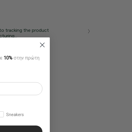
to tracking the product
turing...
τε
10%
στην πρώτη
Sneakers