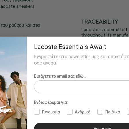
 Lacoste sneakers
TRACEABILITY
 του ρούχου και στα
Lacoste is committed 
throughout its manufac
ς στο στήθος
Lacoste Essentials Await
Εγγραφείτε στο newsletter μας και αποκτήσ
σας αγορά.
Εισάγετε το email σας εδώ...
Ενδιαφέρομαι για:
Γυναικεία
Ανδρικά
Παιδικά
Εγγραφή