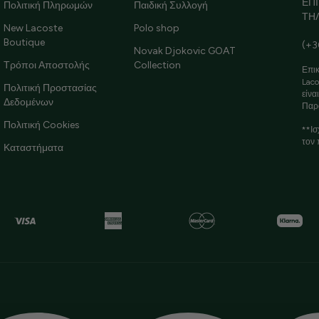
ΕΠ
Πολιτική Πληρωμών
Παιδική Συλλογή
ΤΗ
New Lacoste
Polo shop
Boutique
(+3
Novak Djokovic GOAT
Τρόποι Αποστολής
Collection
Επικ
Laco
Πολιτική Προστασίας
είνα
Δεδομένων
Παρ
Πολιτική Cookies
**Ισ
τον 
Καταστήματα