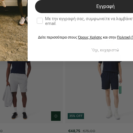
Εγγραφή
double opt in
Με την εγγραφή σας, συμφωνείτε να λαμβάνετε ενημερωτ
email.
Δείτε περισσότερα στους
Όρους Χρήσης
και στην
Πολιτική
'Οχι, ευχαριστώ
35% OFF
00
€48,75
€75,00