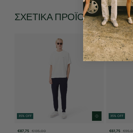
ΣΧΕΤΙΚΆ ΠΡΟΪΌΝΤΑ
35% OFF
35% OFF
€87,75
€135,00
€61,75
€95,