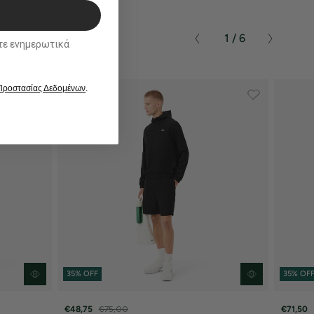
1 / 6
ικά
 Προστασίας Δεδομένων
.
35% OFF
35% OF
€48,75
€75,00
€71,50