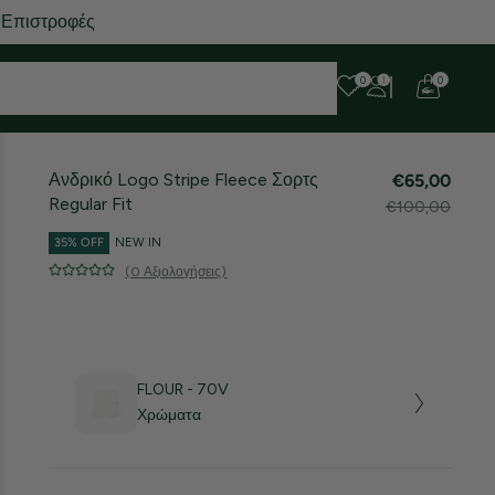
 Επιστροφές
0
0
Ανδρικό Logo Stripe Fleece Σορτς
€65,00
Regular Fit
€100,00
35% OFF
NEW IN
(0 Αξιολογήσεις)
FLOUR - 70V
Χρώματα