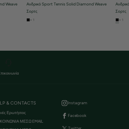
ond Weave
Ανδρικό Sport Tennis Solid Diamond Weave
Ανδρικ
Σορτς
Σορτς
+ 1
+ 1
Επικοινωνία
LP & CONTACTS
Instagram
νές Ερωτήσεις
Facebook
ΚΟΙΝΩΝΙΑ ΜΕΣΩ EMAIL
Twitter