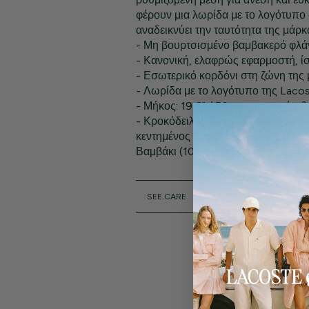
φέρουν μια λωρίδα με το λογότυπο 
αναδεικνύει την ταυτότητα της μάρκ
- Μη βουρτσισμένο βαμβακερό φλά
- Κανονική, ελαφρώς εφαρμοστή, ίσ
- Εσωτερικό κορδόνι στη ζώνη της 
- Λωρίδα με το λογότυπο της Lacos
- Μήκος: 19,6" / 50 cm για το μέγεθ
- Κροκόδειλος σε τόνους του ίδιου
κεντημένος στην πίσω τσέπη.
Βαμβάκι (100%)
SEE.CARE