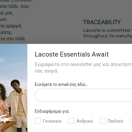
στο πόδι, που
ας μας.
νελ.
TRACEABILITY
ια γραμμή.
Lacoste is committed 
μέσης.
throughout its manufac
te στο πόδι.
ος M.
 χρώματος,
Lacoste Essentials Await
Εγγραφείτε στο newsletter μας και αποκτήσ
σας αγορά.
Εισάγετε το email σας εδώ...
Ενδιαφέρομαι για:
Γυναικεία
Ανδρικά
Παιδικά