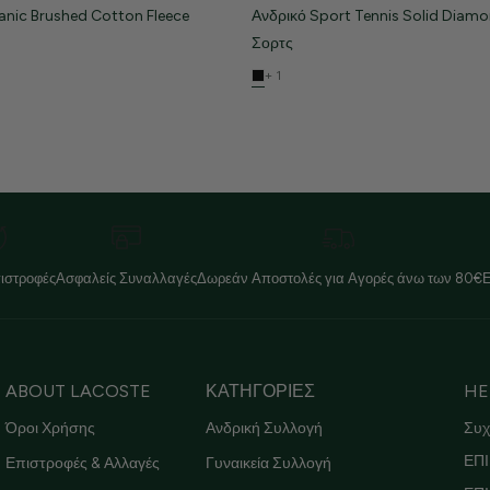
anic Brushed Cotton Fleece
Ανδρικό Sport Tennis Solid Diam
Σορτς
+ 1
ιστροφές
Ασφαλείς Συναλλαγές
Δωρεάν Αποστολές για Αγορές άνω των 80€
ABOUT LACOSTE
ΚΑΤΗΓΟΡΙΕΣ
HE
Όροι Χρήσης
Ανδρική Συλλογή
Συχ
ΕΠΙ
Επιστροφές & Αλλαγές
Γυναικεία Συλλογή