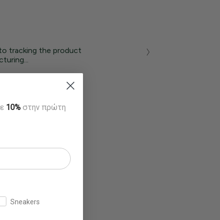
to tracking the product
turing...
τε
10%
στην πρώτη
Sneakers