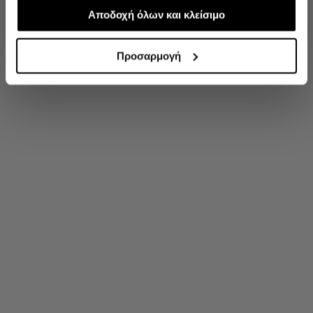
απαραίτητα για την ασφαλή απόδοση και
Αποδοχή όλων και κλείσιμο
'Οχι, ευχαριστώ
λειτουργικότητα της ιστοσελίδας μας. Ωστόσο, λάβετε
υπόψη ότι αποκλείοντας ορισμένους τύπους cookies δεν
Προσαρμογή
θα μπορούμε να συλλέξουμε πληροφορίες που θα
βελτιώσουν την περιήγησή σας και να σας
προσφέρουμε εξατομικευμένες υπηρεσίες και
διαφημίσεις. Για να προσαρμόσετε τις επιλογές σας ή να
ανακαλέσετε τη συγκατάθεσή σας επιλέξτε το
"Ρυθμίσεις Cookies " ανά πάσα στιγμή με ισχύ για το
μέλλον.Εάν επιθυμείτε να μάθετε περισσότερα σχετικά
με τα cookies, επισκεφθείτε οποιαδήποτε στιγμή τη
σελίδα Πολιτική cookies (link).