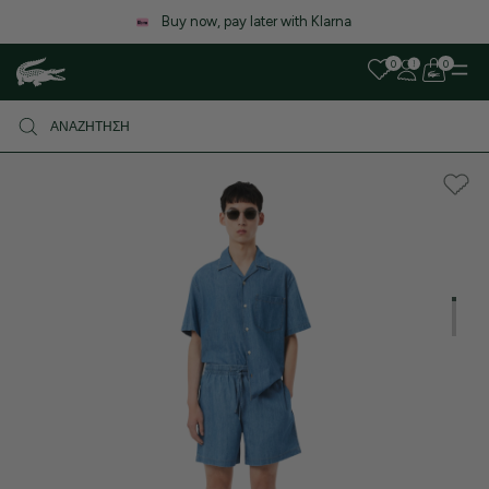
Λόγω αυξημένου όγκου παραγγελιών, ενδέχεται να υπάρξει μικρή
καθυστέρηση στις αποστολές. Σας ευχαριστούμε για την υπομονή σας!
0
0