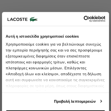
Lacoste Essentials Await
Αυτή η ιστοσελίδα χρησιμοποιεί cookies
Εγγραφείτε στο newsletter μας και αποκτήστε
10%
στην πρώτη
Χρησιμοποιούμε cookies για να βελτιώνουμε συνεχώς
σας αγορά.
την εμπειρία περιήγησής σας και να σας προσφέρουμε
Εισάγετε το email σας εδώ...
εξατομικευμένες διαφημίσεις όταν επισκέπτεστε
ιστότοπους και εφαρμογές τρίτων, καθώς και
πλατφόρμες κοινωνικών μέσων. Επιλέγοντας
Ενδιαφέρομαι για:
«Αποδοχή όλων και κλείσιμο», αποδέχεστε τη δήλωση
Γυναικεία
Ανδρικά
Παιδικά
Sneakers
αυτή και συμφωνείτε να κοινοποιούμε τις συγκεκριμένες
πληροφορίες σε τρίτα μέρη, όπως στους διαφημιστικούς
Εγγραφή
συνεργάτες μας. Εάν δεν συμφωνείτε, μπορείτε να
επιλέξετε να συνεχίσετε την περιήγησή σας με «Μόνο
double opt in
Με την εγγραφή σας, συμφωνείτε να λαμβάνετε ενημερωτικά
Προβολή λεπτομερειών
email.
απαιτούμενα cookies» και θα περιοριστούμε στα
cookies και τις τεχνολογίες που είναι απολύτως
Δείτε περισσότερα στους
Όρους Χρήσης
και στην
Πολιτική Προστασίας Δεδομένων
.