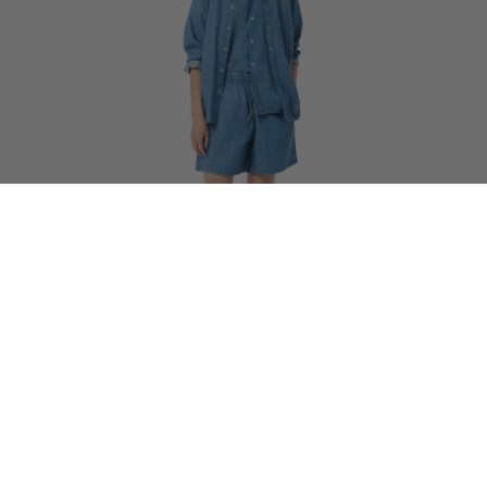
1/2
35% OFF
Ανδρικό Open Neck Denim Πουκάμισο