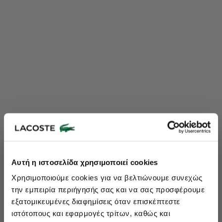
Lacoste Essentials Await
Αυτή η ιστοσελίδα χρησιμοποιεί cookies
Εγγραφείτε στο newsletter μας και αποκτήστε
10%
στην πρώτη
Χρησιμοποιούμε cookies για να βελτιώνουμε συνεχώς
σας αγορά.
την εμπειρία περιήγησής σας και να σας προσφέρουμε
Εισάγετε το email σας εδώ...
εξατομικευμένες διαφημίσεις όταν επισκέπτεστε
ιστότοπους και εφαρμογές τρίτων, καθώς και