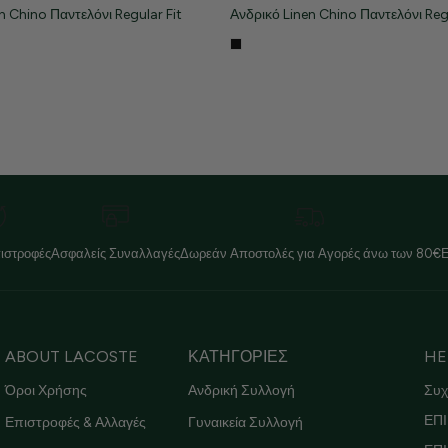
n Chino Παντελόνι Regular Fit
Ανδρικό Linen Chino Παντελόνι Regu
ιστροφές
Ασφαλείς Συναλλαγές
Δωρεάν Αποστολές για Αγορές άνω των 80€
ABOUT LACOSTE
ΚΑΤΗΓΟΡΙΕΣ
HE
Όροι Χρήσης
Ανδρική Συλλογή
Συχ
ΕΠΙ
Επιστροφές & Αλλαγές
Γυναικεία Συλλογή