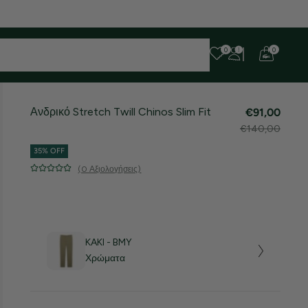
0
0
Ανδρικό Stretch Twill Chinos Slim Fit
€91,00
€140,00
35% OFF
(0 Αξιολογήσεις)
KAKI - BMY
Χρώματα