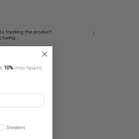
to tracking the product
turing...
τε
10%
στην πρώτη
Sneakers