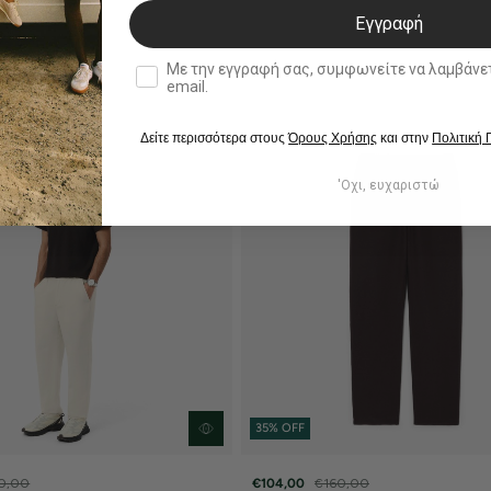
Εγγραφή
double opt in
Με την εγγραφή σας, συμφωνείτε να λαμβάνετε ενημερωτ
email.
Δείτε περισσότερα στους
Όρους Χρήσης
και στην
Πολιτική
'Οχι, ευχαριστώ
35% OFF
0,00
€104,00
€160,00