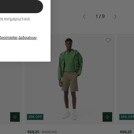
1 / 9
ικά
 Προστασίας Δεδομένων
.
35% OFF
35% OF
€68,25
€105,00
€68,25