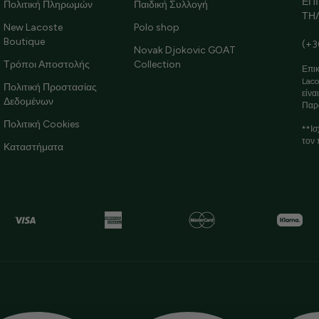
ΕΠ
Πολιτική Πληρωμών
Παιδική Συλλογή
ΤΗ
New Lacoste
Polo shop
Boutique
(+3
Novak Djokovic GOAT
Τρόποι Αποστολής
Collection
Επικ
Laco
Πολιτική Προστασίας
είνα
Δεδομένων
Παρ
Πολιτική Cookies
**Ισ
τον 
Καταστήματα