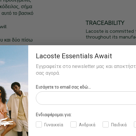
κόδειλος, σήμα
 αυτό το βασικό
TRACEABILITY
ill.
Lacoste is committed 
throughout its manufac
ου και δύο πίσω
αι φερμουάρ.
Lacoste Essentials Await
το πίσω μέρος.
Εγγραφείτε στο newsletter μας και αποκτήσ
σας αγορά.
Εισάγετε το email σας εδώ...
Ενδιαφέρομαι για:
Γυναικεία
Ανδρικά
Παιδικά