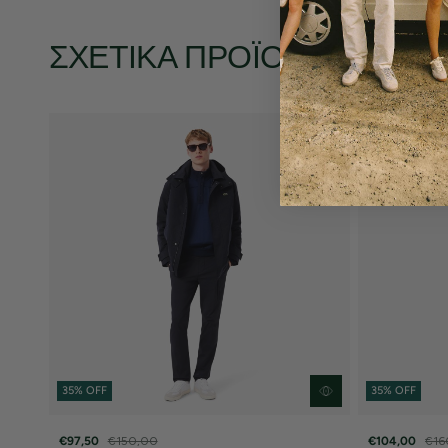
ΣΧΕΤΙΚΆ ΠΡΟΪΌΝΤΑ
35% OFF
35% OFF
€97,50
€150,00
€104,00
€16