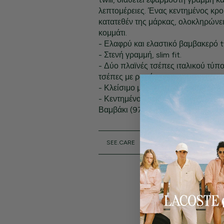
λεπτομέρειες. Ένας κεντημένος κρο
κατατεθέν της μάρκας, ολοκληρώνει
κομμάτι.
- Ελαφρύ και ελαστικό βαμβακερό tw
- Στενή γραμμή, slim fit.
- Δύο πλαϊνές τσέπες ιταλικού τύπ
τσέπες με ραφή.
- Κλείσιμο με κουμπί από κορόζο κ
- Κεντημένο κροκόδειλο ραμμένο σ
Βαμβάκι (97%), Ελαστάνη (3%)
SEE.CARE