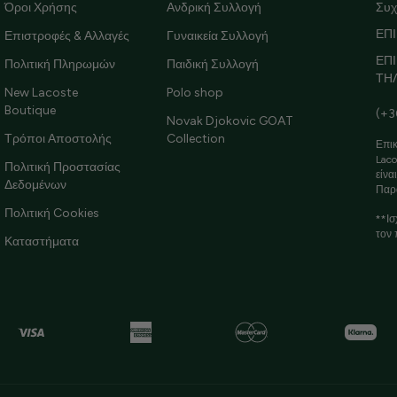
Όροι Χρήσης
Ανδρική Συλλογή
Συχ
ΕΠΙ
Επιστροφές & Αλλαγές
Γυναικεία Συλλογή
ΕΠ
Πολιτική Πληρωμών
Παιδική Συλλογή
ΤΗ
New Lacoste
Polo shop
Boutique
(+3
Novak Djokovic GOAT
Τρόποι Αποστολής
Collection
Επικ
Laco
Πολιτική Προστασίας
είνα
Δεδομένων
Παρ
Πολιτική Cookies
**Ισ
τον 
Καταστήματα