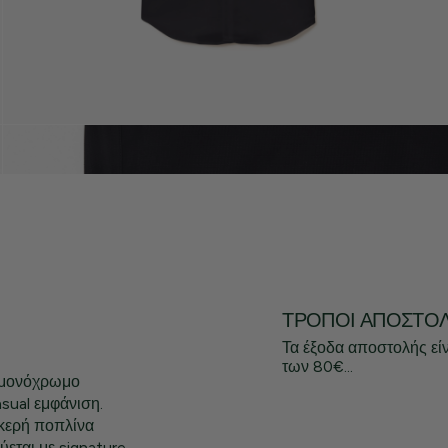
ΤΡΌΠΟΙ ΑΠΟΣΤΟ
Τα έξοδα αποστολής εί
των 80€...
ο μονόχρωμο
asual εμφάνιση.
κερή ποπλίνα
ύεται με signature