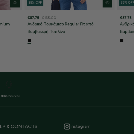
35% OFF
35% OF
€87,75
€135,00
€87,75
emium
Ανδρικό Πουκάμισο Regular Fit από
Ανδρικ
Βαμβακερή Ποπλίνα
Βαμβακ
Επικοινωνία
LP & CONTACTS
Instagram