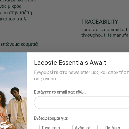
Ένας μικρός
tone στην τσέπη
ικό του στυλ.
TRACEABILITY
Lacoste is committed 
throughout its manufac
ε επώνυμα κουμπιά
έπη του στήθους
Lacoste Essentials Await
Εγγραφείτε στο newsletter μας και αποκτήσ
οράει το νούμερο
σας αγορά.
Εισάγετε το email σας εδώ...
Ενδιαφέρομαι για:
Γυναικεία
Ανδρικά
Παιδικά