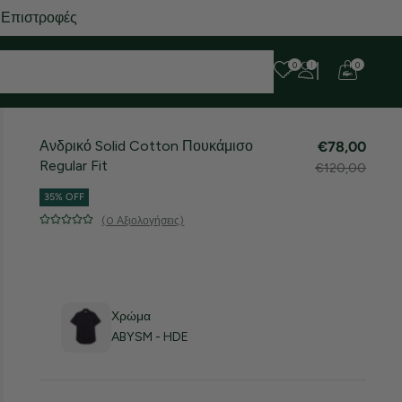
 Επιστροφές
0
0
Ανδρικό Solid Cotton Πουκάμισο
€78,00
Regular Fit
€120,00
35% OFF
(0 Αξιολογήσεις)
Χρώμα
ABYSM - HDE