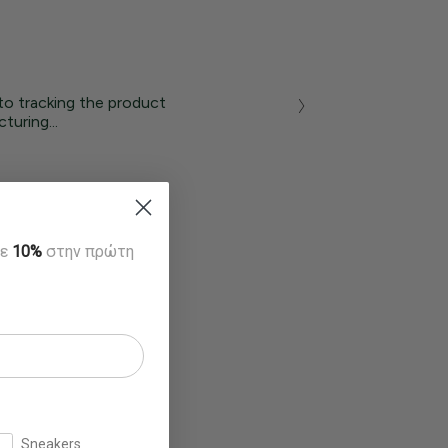
to tracking the product
turing...
τε
10%
στην πρώτη
Sneakers