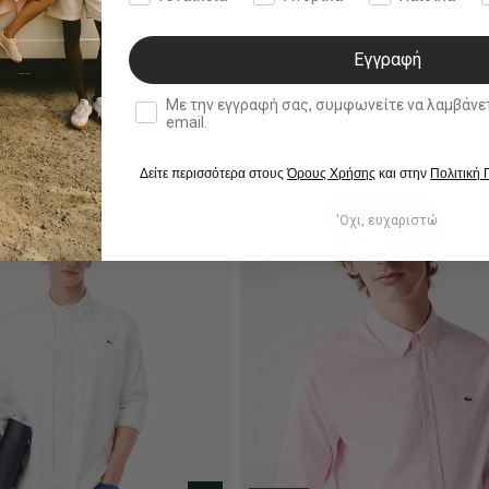
Εγγραφή
double opt in
Με την εγγραφή σας, συμφωνείτε να λαμβάνετε ενημερωτ
email.
Δείτε περισσότερα στους
Όρους Χρήσης
και στην
Πολιτική
'Οχι, ευχαριστώ