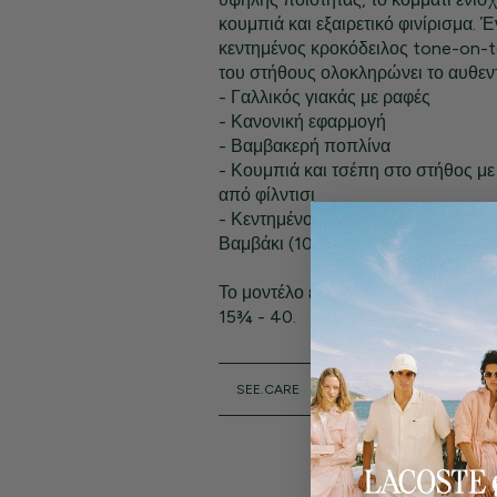
κουμπιά και εξαιρετικό φινίρισμα. 
κεντημένος κροκόδειλος tone-on-
του στήθους ολοκληρώνει το αυθεντ
- Γαλλικός γιακάς με ραφές
- Κανονική εφαρμογή
- Βαμβακερή ποπλίνα
- Κουμπιά και τσέπη στο στήθος μ
από φίλντισι
- Κεντημένος κροκόδειλος στην τσ
Βαμβάκι (100%)
Το μοντέλο έχει ύψος 1,80 μ. και φ
15¾ - 40.
SEE.CARE