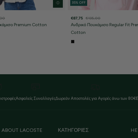
35% OFF
,00
€87,75
€135,00
υκάμισο Premium Cotton
Ανδρικό Πουκάμισο Regular Fit Pr
Cotton
ιστροφές
Ασφαλείς Συναλλαγές
Δωρεάν Αποστολές για Αγορές άνω των 80€
ABOUT LACOSTE
ΚΑΤΗΓΟΡΙΕΣ
HE