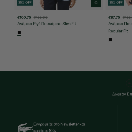
35% OFF
35% OFF
€100,75
€155,00
€87,75
€135
Ανδρικό Ριγέ Πουκάμισο Slim Fit
Ανδρικό Πο
Regular Fit
Δωρεάν Επ
Εγγραφείτε στο Newsletter και
κερδίστε 10%