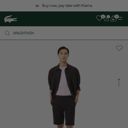
Λόγω αυξημένου όγκου παραγγελιών, ενδέχεται να υπάρξει μικρή
καθυστέρηση στις αποστολές. Σας ευχαριστούμε για την υπομονή σας!
0
0