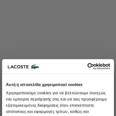
Lacoste Essentials Await
Αυτή η ιστοσελίδα χρησιμοποιεί cookies
Εγγραφείτε στο newsletter μας και αποκτήστε
10%
στην πρώτη
Χρησιμοποιούμε cookies για να βελτιώνουμε συνεχώς
σας αγορά.
την εμπειρία περιήγησής σας και να σας προσφέρουμε
Εισάγετε το email σας εδώ...
εξατομικευμένες διαφημίσεις όταν επισκέπτεστε
ιστότοπους και εφαρμογές τρίτων, καθώς και