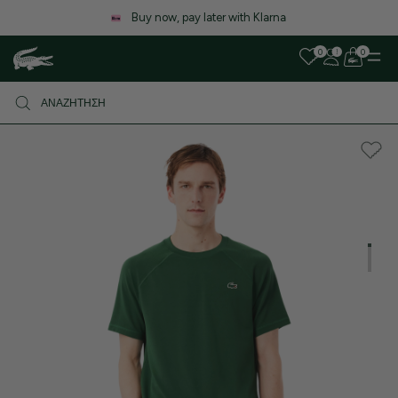
Λόγω αυξημένου όγκου παραγγελιών, ενδέχεται να υπάρξει μικρή
καθυστέρηση στις αποστολές. Σας ευχαριστούμε για την υπομονή σας!
0
0