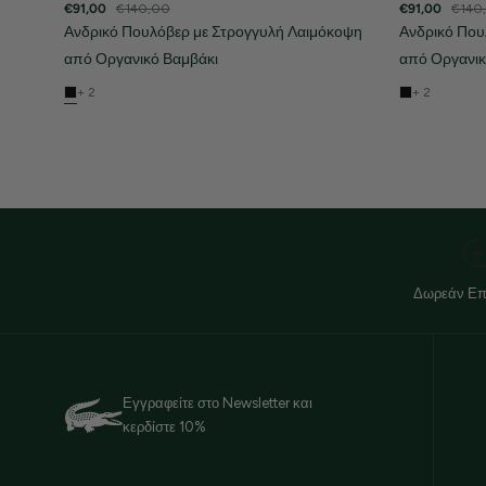
€91,00
€140,00
€91,00
€140
Ανδρικό Πουλόβερ με Στρογγυλή Λαιμόκοψη
Ανδρικό Που
από Οργανικό Βαμβάκι
από Οργανικ
+ 2
+ 2
Δωρεάν Επ
Εγγραφείτε στο Newsletter και
κερδίστε 10%