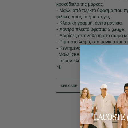
κροκόδειλο της μάρκας.
- Μαλλί από πλεκτό ύφασμα που π
φιλικές προς τα ζώα πηγές.
- Κλασική γραμμή, άνετα μανίκια.
- Χοντρό πλεκτό ύφασμα 5 gauge.
- Λωρίδες σε αντίθεση στο σώμα και
- Ριμπ στο λαιμό, στα μανίκια και σ
- Κεντημένο κροκόδειλο στο στήθος
Μαλλί (100%).
Το μοντέλο έχει ύψος 1,85 μ. και φ
M.
SEE.CARE