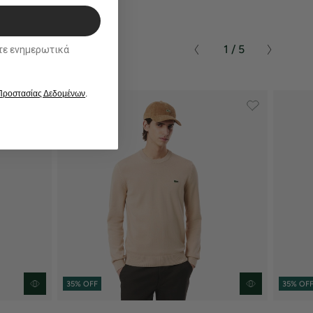
1 / 5
ικά
 Προστασίας Δεδομένων
.
35% OFF
35% OF