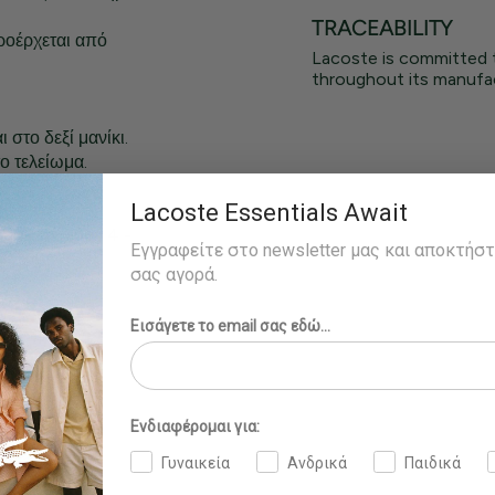
TRACEABILITY
ροέρχεται από
Lacoste is committed 
throughout its manufac
 στο δεξί μανίκι.
το τελείωμα.
.
Lacoste Essentials Await
οράει μέγεθος 4 -
Εγγραφείτε στο newsletter μας και αποκτήσ
σας αγορά.
Εισάγετε το email σας εδώ...
Ενδιαφέρομαι για:
Γυναικεία
Ανδρικά
Παιδικά