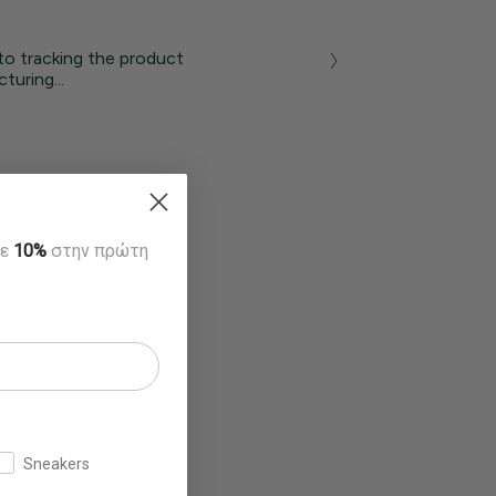
to tracking the product
turing...
τε
10%
στην πρώτη
Sneakers