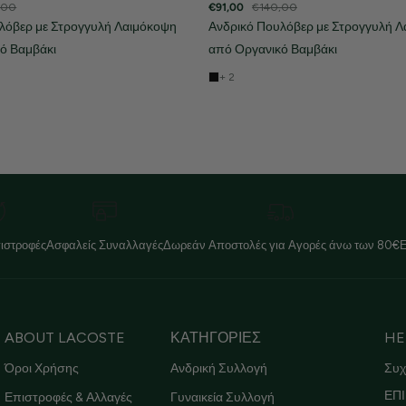
,00
€91,00
€140,00
λόβερ με Στρογγυλή Λαιμόκοψη
Ανδρικό Πουλόβερ με Στρογγυλή 
ό Βαμβάκι
από Οργανικό Βαμβάκι
+ 2
ιστροφές
Ασφαλείς Συναλλαγές
Δωρεάν Αποστολές για Αγορές άνω των 80€
ABOUT LACOSTE
ΚΑΤΗΓΟΡΙΕΣ
HE
Όροι Χρήσης
Ανδρική Συλλογή
Συχ
ΕΠΙ
Επιστροφές & Αλλαγές
Γυναικεία Συλλογή