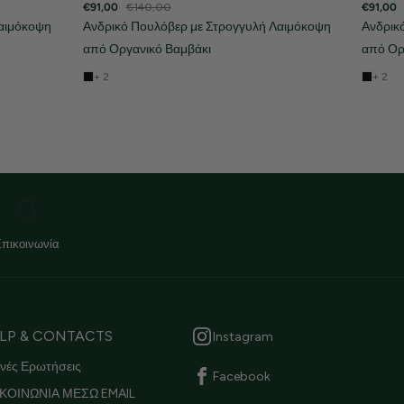
€91,00
€140,00
€91,00
Λαιμόκοψη
Ανδρικό Πουλόβερ με Στρογγυλή Λαιμόκοψη
Ανδρικ
από Οργανικό Βαμβάκι
από Ορ
+ 2
+ 2
Επικοινωνία
LP & CONTACTS
Instagram
νές Ερωτήσεις
Facebook
ΚΟΙΝΩΝΙΑ ΜΕΣΩ EMAIL