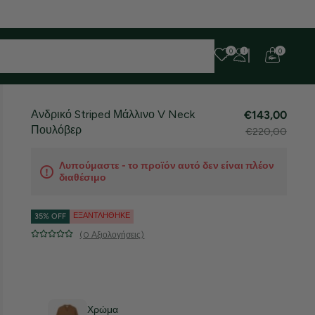
 ευχαριστούμε για την υπομονή σας!
0
0
Ανδρικό Striped Μάλλινο V Neck
€143,00
Πουλόβερ
€220,00
Λυπούμαστε - το προϊόν αυτό δεν είναι πλέον
διαθέσιμο
ΕΞΑΝΤΛΉΘΗΚΕ
35% OFF
(0 Αξιολογήσεις)
Χρώμα