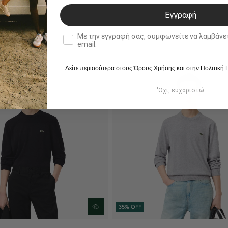
Εγγραφή
double opt in
Με την εγγραφή σας, συμφωνείτε να λαμβάνετε ενημερωτ
email.
Δείτε περισσότερα στους
Όρους Χρήσης
και στην
Πολιτική
'Οχι, ευχαριστώ
35% OFF