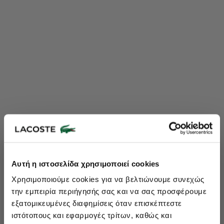
Lacoste Essentials Await
Αυτή η ιστοσελίδα χρησιμοποιεί cookies
Εγγραφείτε στο newsletter μας και αποκτήστε
10%
στην πρώτη
Χρησιμοποιούμε cookies για να βελτιώνουμε συνεχώς
σας αγορά.
την εμπειρία περιήγησής σας και να σας προσφέρουμε
Εισάγετε το email σας εδώ...
εξατομικευμένες διαφημίσεις όταν επισκέπτεστε
ιστότοπους και εφαρμογές τρίτων, καθώς και