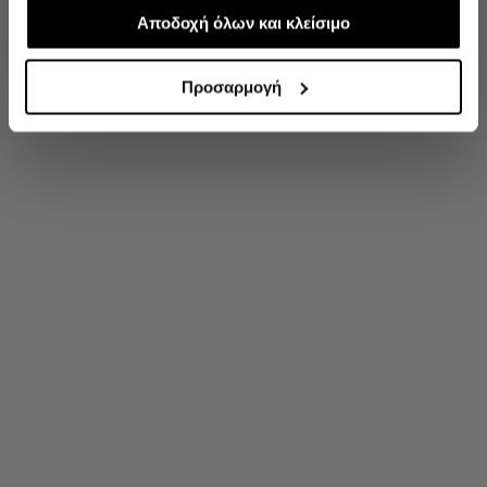
απαραίτητα για την ασφαλή απόδοση και
Αποδοχή όλων και κλείσιμο
'Οχι, ευχαριστώ
λειτουργικότητα της ιστοσελίδας μας. Ωστόσο, λάβετε
υπόψη ότι αποκλείοντας ορισμένους τύπους cookies δεν
Προσαρμογή
θα μπορούμε να συλλέξουμε πληροφορίες που θα
βελτιώσουν την περιήγησή σας και να σας
προσφέρουμε εξατομικευμένες υπηρεσίες και
διαφημίσεις. Για να προσαρμόσετε τις επιλογές σας ή να
ανακαλέσετε τη συγκατάθεσή σας επιλέξτε το
"Ρυθμίσεις Cookies " ανά πάσα στιγμή με ισχύ για το
μέλλον.Εάν επιθυμείτε να μάθετε περισσότερα σχετικά
με τα cookies, επισκεφθείτε οποιαδήποτε στιγμή τη
σελίδα Πολιτική cookies (link).