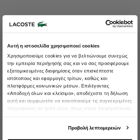
Lacoste Essentials Await
Αυτή η ιστοσελίδα χρησιμοποιεί cookies
Εγγραφείτε στο newsletter μας και αποκτήστε
10%
στην πρώτη
Χρησιμοποιούμε cookies για να βελτιώνουμε συνεχώς
σας αγορά.
την εμπειρία περιήγησής σας και να σας προσφέρουμε
Εισάγετε το email σας εδώ...
εξατομικευμένες διαφημίσεις όταν επισκέπτεστε
ιστότοπους και εφαρμογές τρίτων, καθώς και
πλατφόρμες κοινωνικών μέσων. Επιλέγοντας
Ενδιαφέρομαι για:
«Αποδοχή όλων και κλείσιμο», αποδέχεστε τη δήλωση
Γυναικεία
Ανδρικά
Παιδικά
Sneakers
αυτή και συμφωνείτε να κοινοποιούμε τις συγκεκριμένες
πληροφορίες σε τρίτα μέρη, όπως στους διαφημιστικούς
Εγγραφή
συνεργάτες μας. Εάν δεν συμφωνείτε, μπορείτε να
επιλέξετε να συνεχίσετε την περιήγησή σας με «Μόνο
double opt in
Με την εγγραφή σας, συμφωνείτε να λαμβάνετε ενημερωτικά
Προβολή λεπτομερειών
email.
απαιτούμενα cookies» και θα περιοριστούμε στα
cookies και τις τεχνολογίες που είναι απολύτως
Δείτε περισσότερα στους
Όρους Χρήσης
και στην
Πολιτική Προστασίας Δεδομένων
.