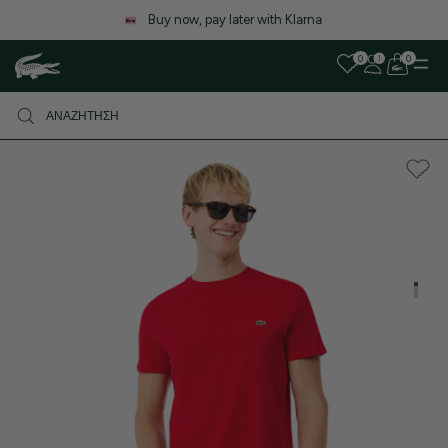
Λόγω αυξημένου όγκου παραγγελιών, ενδέχεται να υπάρξει μικρή
καθυστέρηση στις αποστολές. Σας ευχαριστούμε για την υπομονή σας!
0
0