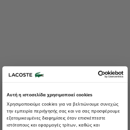
Lacoste Essentials Await
Αυτή η ιστοσελίδα χρησιμοποιεί cookies
Εγγραφείτε στο newsletter μας και αποκτήστε
10%
στην πρώτη
Χρησιμοποιούμε cookies για να βελτιώνουμε συνεχώς
σας αγορά.
την εμπειρία περιήγησής σας και να σας προσφέρουμε
Εισάγετε το email σας εδώ...
εξατομικευμένες διαφημίσεις όταν επισκέπτεστε
ιστότοπους και εφαρμογές τρίτων, καθώς και