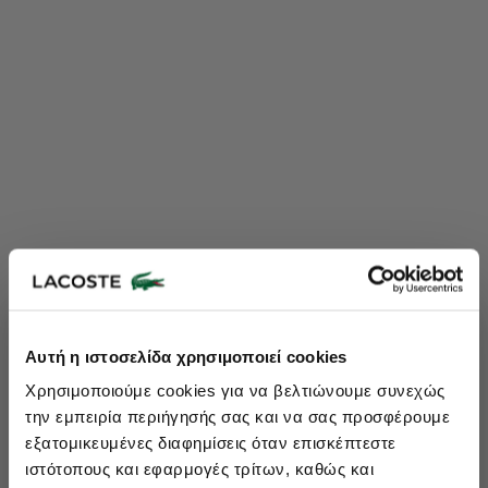
Lacoste Essentials Await
Αυτή η ιστοσελίδα χρησιμοποιεί cookies
Εγγραφείτε στο newsletter μας και αποκτήστε
10%
στην πρώτη
Χρησιμοποιούμε cookies για να βελτιώνουμε συνεχώς
σας αγορά.
την εμπειρία περιήγησής σας και να σας προσφέρουμε
Εισάγετε το email σας εδώ...
εξατομικευμένες διαφημίσεις όταν επισκέπτεστε
ιστότοπους και εφαρμογές τρίτων, καθώς και