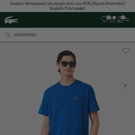
Buy now, pay later with Klarna
0
0