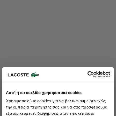
Lacoste Essentials Await
Αυτή η ιστοσελίδα χρησιμοποιεί cookies
Εγγραφείτε στο newsletter μας και αποκτήστε
10%
στην πρώτη
Χρησιμοποιούμε cookies για να βελτιώνουμε συνεχώς
σας αγορά.
την εμπειρία περιήγησής σας και να σας προσφέρουμε
Εισάγετε το email σας εδώ...
εξατομικευμένες διαφημίσεις όταν επισκέπτεστε