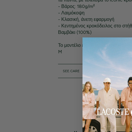
- Βάρος: 180g/m²
- Λαιμόκοψη
- Κλασική, άνετη εφαρμογή
- Κεντημένος κροκόδειλος στο στή
Βαμβάκι (100%)
Το μοντέλο έχει ύψος 1,80 μ. και φο
M
SEE.CARE