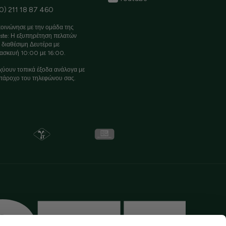
0) 211 18 87 460
οινώνησε με την ομάδα της
ste: Η εξυπηρέτηση πελατών
ι διαθέσιμη Δευτέρα με
ασκευή 10:00 με 16:00.
χύουν τοπικά έξοδα ανάλογα με
πάροχο του τηλεφώνου σας.