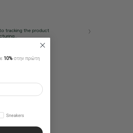
to tracking the product
turing...
τε
10%
στην πρώτη
Sneakers