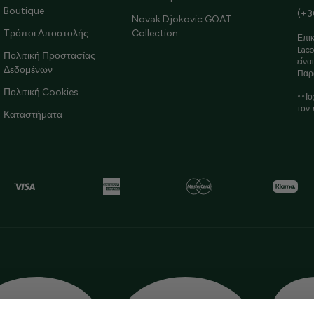
Boutique
(+3
Novak Djokovic GOAT
Τρόποι Αποστολής
Collection
Επικ
Laco
Πολιτική Προστασίας
είνα
Δεδομένων
Παρ
Πολιτική Cookies
**Ισ
τον 
Καταστήματα