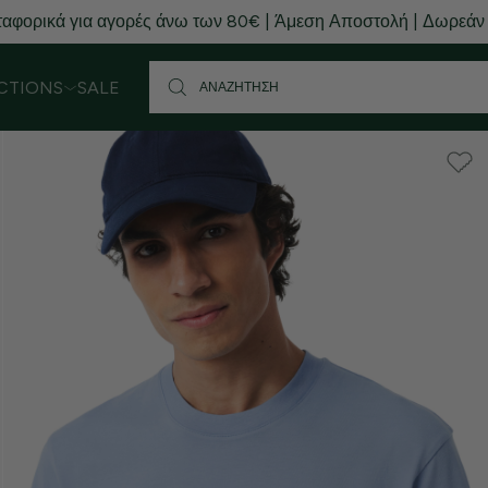
Buy now, pay later with Klarna
CTIONS
SALE