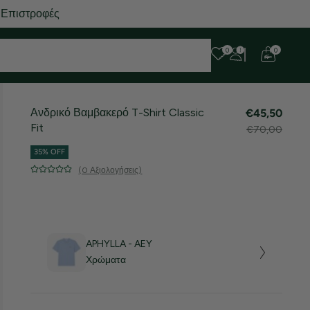
0
0
Ανδρικό Βαμβακερό T-Shirt Classic
€45,50
Fit
€70,00
35% OFF
(0 Αξιολογήσεις)
APHYLLA - AEY
Χρώματα