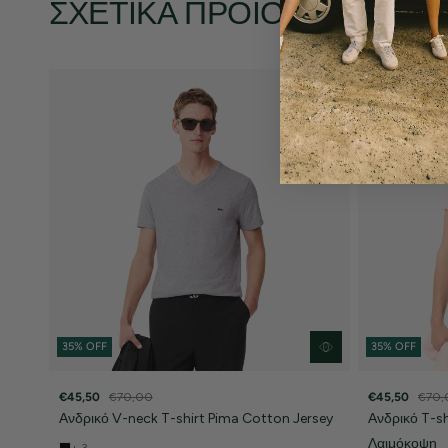
ΣΧΕΤΙΚΆ ΠΡΟΪΌΝΤΑ
35% OFF
35% OFF
€45,50
€70,00
€45,50
€70,
Ανδρικό V-neck T-shirt Pima Cotton Jersey
Ανδρικό T-sh
Λαιμόκοψη