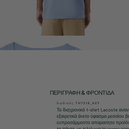
ΠΕΡΙΓΡΑΦΉ & ΦΡΟΝΤΊΔΑ
Κωδικός TH7318_AEY
Το διαχρονικό t-shirt Lacoste αναν
εξαιρετικά άνετο ύφασμα μεσαίου 
ευπροσάρμοστο απαραιτητο προϊόν 
τα πάντα, με τελείωμα το iconic κρο