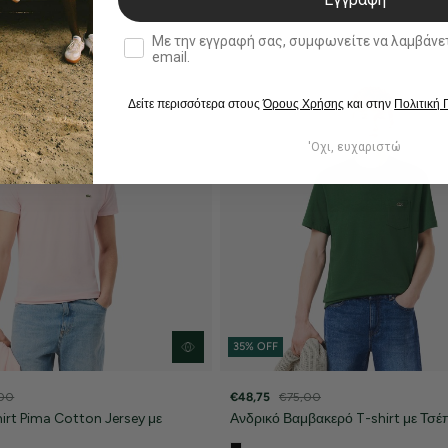
double opt in
Με την εγγραφή σας, συμφωνείτε να λαμβάνετε ενημερωτ
email.
Δείτε περισσότερα στους
Όρους Χρήσης
και στην
Πολιτική
'Οχι, ευχαριστώ
35% OFF
00
€48,75
€75,00
irt Pima Cotton Jersey με
Ανδρικό Βαμβακερό T-shirt με Τσέ