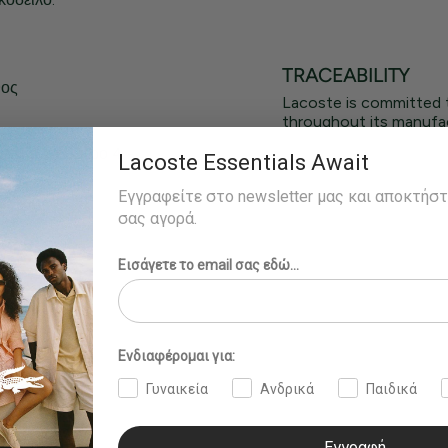
TRACEABILITY
θος
Lacoste is committed 
throughout its manufac
ράει το νούμερο 4 -
Lacoste Essentials Await
Εγγραφείτε στο newsletter μας και αποκτήσ
σας αγορά.
Εισάγετε το email σας εδώ...
Ενδιαφέρομαι για:
Γυναικεία
Ανδρικά
Παιδικά
Εγγραφή