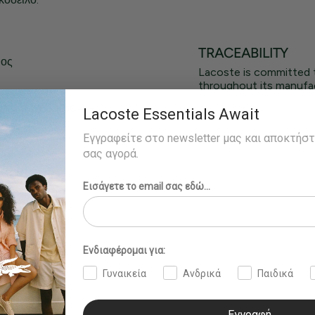
TRACEABILITY
θος
Lacoste is committed 
throughout its manufac
ράει το νούμερο 4 -
Lacoste Essentials Await
Εγγραφείτε στο newsletter μας και αποκτήσ
σας αγορά.
Εισάγετε το email σας εδώ...
Ενδιαφέρομαι για:
Γυναικεία
Ανδρικά
Παιδικά
Εγγραφή