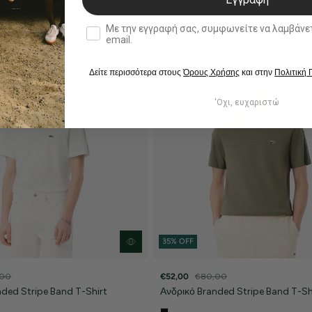
double opt in
Με την εγγραφή σας, συμφωνείτε να λαμβάνετε ενημερωτ
email.
Δείτε περισσότερα στους
Όρους Χρήσης
και στην
Πολιτική
'Οχι, ευχαριστώ
35% OFF
,00
€52,00
€80,00
nded Stripe Band T-Shirt
Ανδρικό Branded Stripe Band T-Sh