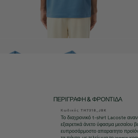
ΠΕΡΙΓΡΑΦΉ & ΦΡΟΝΤΊΔΑ
Κωδικός TH7318_JBK
Το διαχρονικό t-shirt Lacoste αναν
εξαιρετικά άνετο ύφασμα μεσαίου 
ευπροσάρμοστο απαραιτητο προϊόν 
τα πάντα, με τελείωμα το iconic κρο