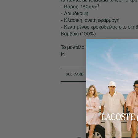
- Βάρος: 180g/m²
- Λαιμόκοψη
- Κλασική, άνετη εφαρμογή
- Κεντημένος κροκόδειλος στο στή
Βαμβάκι (100%)
Το μοντέλο έχει ύψος 1,80 μ. και φο
M
SEE.CARE