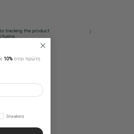
to tracking the product
turing...
τε
10%
στην πρώτη
Sneakers