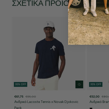
ΣΧΕΤΙΚΆ ΠΡΟΪΌΝΤΑ
35% OFF
35% OFF
€61,75
€95,00
€52,00
€80
Ανδρικό Lacoste Tennis x Novak Djokovic
Ανδρικό Bra
Pack