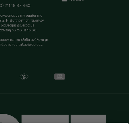
0) 211 18 87 460
οινώνησε με την ομάδα της
ste: Η εξυπηρέτηση πελατών
ι διαθέσιμη Δευτέρα με
ασκευή 10:00 με 16:00.
χύουν τοπικά έξοδα ανάλογα με
πάροχο του τηλεφώνου σας.