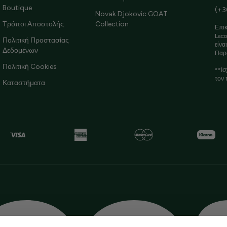
Boutique
(+3
Novak Djokovic GOAT
Τρόποι Αποστολής
Collection
Επικ
Laco
Πολιτική Προστασίας
είνα
Δεδομένων
Παρ
Πολιτική Cookies
**Ισ
τον 
Καταστήματα