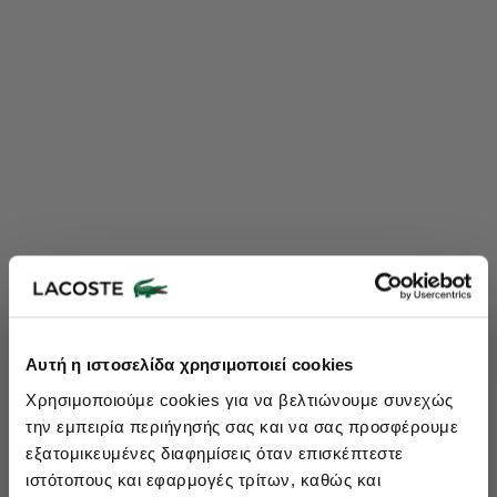
Lacoste Essentials Await
Αυτή η ιστοσελίδα χρησιμοποιεί cookies
Εγγραφείτε στο newsletter μας και αποκτήστε
10%
στην πρώτη
Χρησιμοποιούμε cookies για να βελτιώνουμε συνεχώς
σας αγορά.
την εμπειρία περιήγησής σας και να σας προσφέρουμε
Εισάγετε το email σας εδώ...
εξατομικευμένες διαφημίσεις όταν επισκέπτεστε
ιστότοπους και εφαρμογές τρίτων, καθώς και