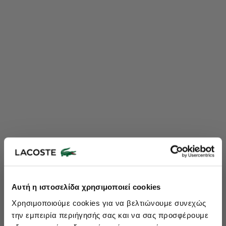
Lacoste Essentials Await
Αυτή η ιστοσελίδα χρησιμοποιεί cookies
Εγγραφείτε στο newsletter μας και αποκτήστε
10%
στην πρώτη
Χρησιμοποιούμε cookies για να βελτιώνουμε συνεχώς
σας αγορά.
την εμπειρία περιήγησής σας και να σας προσφέρουμε
Εισάγετε το email σας εδώ...