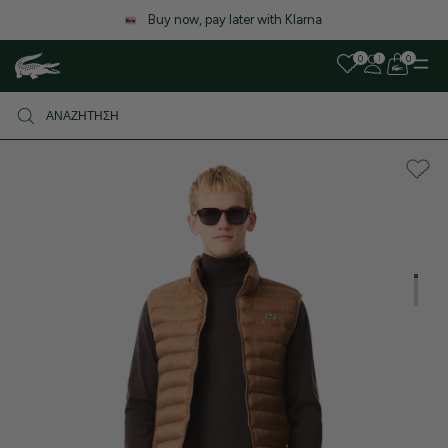
Λόγω αυξημένου όγκου παραγγελιών, ενδέχεται να υπ
καθυστέρηση στις αποστολές. Σας ευχαριστούμε για την
0
0