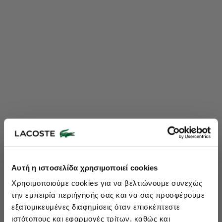
Lacoste Essentials Await
Αυτή η ιστοσελίδα χρησιμοποιεί cookies
Εγγραφείτε στο newsletter μας και αποκτήστε
10%
στην πρώτη
Χρησιμοποιούμε cookies για να βελτιώνουμε συνεχώς
σας αγορά.
την εμπειρία περιήγησής σας και να σας προσφέρουμε
Εισάγετε το email σας εδώ...
εξατομικευμένες διαφημίσεις όταν επισκέπτεστε
ιστότοπους και εφαρμογές τρίτων, καθώς και