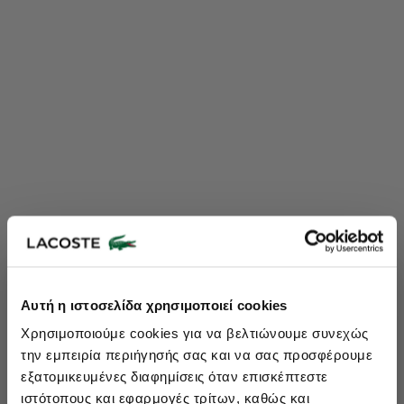
Lacoste Essentials Await
Αυτή η ιστοσελίδα χρησιμοποιεί cookies
Εγγραφείτε στο newsletter μας και αποκτήστε
10%
στην πρώτη
Χρησιμοποιούμε cookies για να βελτιώνουμε συνεχώς
σας αγορά.
την εμπειρία περιήγησής σας και να σας προσφέρουμε
Εισάγετε το email σας εδώ...
εξατομικευμένες διαφημίσεις όταν επισκέπτεστε
ιστότοπους και εφαρμογές τρίτων, καθώς και