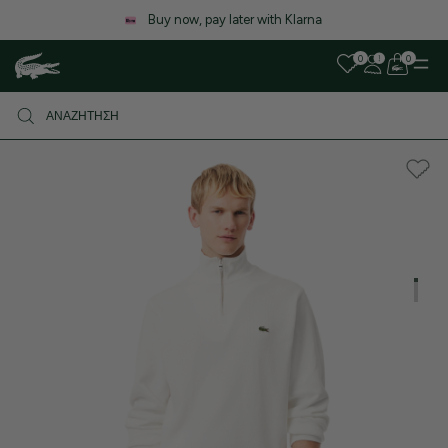
Buy now, pay later with Klarna
0
0