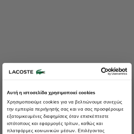
Lacoste Essentials Await
Αυτή η ιστοσελίδα χρησιμοποιεί cookies
Εγγραφείτε στο newsletter μας και αποκτήστε
10%
στην πρώτη
Χρησιμοποιούμε cookies για να βελτιώνουμε συνεχώς
σας αγορά.
την εμπειρία περιήγησής σας και να σας προσφέρουμε
Εισάγετε το email σας εδώ...
εξατομικευμένες διαφημίσεις όταν επισκέπτεστε
ιστότοπους και εφαρμογές τρίτων, καθώς και
πλατφόρμες κοινωνικών μέσων. Επιλέγοντας