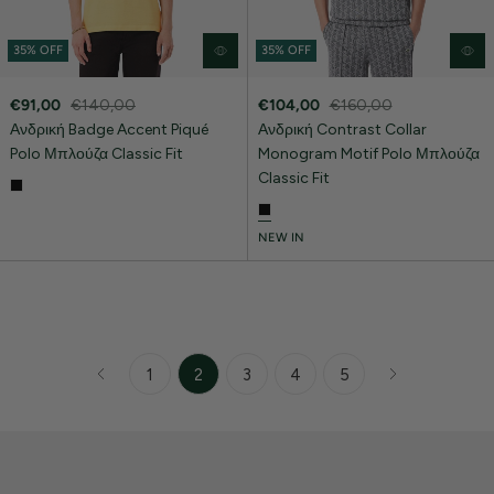
35% OFF
35% OFF
€91,00
€140,00
€104,00
€160,00
Ανδρική Badge Accent Piqué
Ανδρική Contrast Collar
Polo Μπλούζα Classic Fit
Monogram Motif Polo Μπλούζα
Classic Fit
NEW IN
1
2
3
4
5