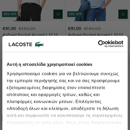
35% OFF
35% OFF
€91,00
€140,00
€91,00
€140,00
Ανδρική Pocket Accent L.12.12
Ανδρική Pocket Accent L.12.12
Polo Μπλούζα Classic Fit
Polo Μπλούζα Classic Fit
+ 2
+ 2
Lacoste Essentials Await
Αυτή η ιστοσελίδα χρησιμοποιεί cookies
Εγγραφείτε στο newsletter μας και αποκτήστε
10%
στην πρώτη
Χρησιμοποιούμε cookies για να βελτιώνουμε συνεχώς
σας αγορά.
την εμπειρία περιήγησής σας και να σας προσφέρουμε
Εισάγετε το email σας εδώ...
εξατομικευμένες διαφημίσεις όταν επισκέπτεστε
ιστότοπους και εφαρμογές τρίτων, καθώς και
πλατφόρμες κοινωνικών μέσων. Επιλέγοντας
Ενδιαφέρομαι για:
«Αποδοχή όλων και κλείσιμο», αποδέχεστε τη δήλωση
Γυναικεία
Ανδρικά
Παιδικά
Sneakers
αυτή και συμφωνείτε να κοινοποιούμε τις συγκεκριμένες
35% OFF
35% OFF
πληροφορίες σε τρίτα μέρη, όπως στους διαφημιστικούς
Εγγραφή
συνεργάτες μας. Εάν δεν συμφωνείτε, μπορείτε να