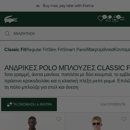
Λόγω αυξημένου όγκου παραγγελιών, ενδέχεται να υπάρξει μικρή
καθυστέρηση στις αποστολές. Σας ευχαριστούμε για την υπομονή σας!
0
0
Classic Fit
Regular Fit
Slim Fit
Smart Paris
Μακρυμάνικα
Κοντομ
ΑΝΔΡΙΚΈΣ POLO ΜΠΛΟΎΖΕΣ CLASSIC F
Ίσια γραμμή, άνετα μανίκια, πατιλέτα με δύο κουμπιά, το εμβ
πράσινο κροκοδειλάκι και η κλασική πλέξη petit piqué. Επιλέ
τη πόλο μπλούζα για στυλ και άνεση.
ΤΑΞΙΝΌΜΗΣΗ & ΦΊΛΤΡΑ
106 ΠΡΟΪΌΝΤΑ