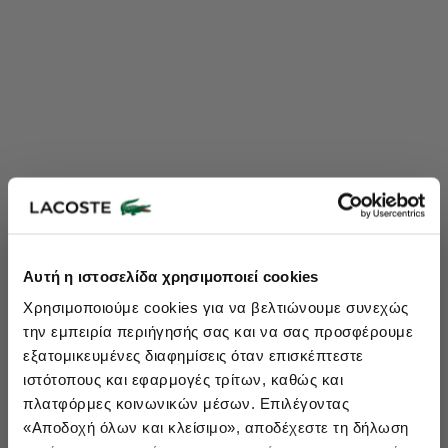
Lacoste Essentials Await
Αυτή η ιστοσελίδα χρησιμοποιεί cookies
Εγγραφείτε στο newsletter μας και αποκτήστε
10%
στην πρώτη
Χρησιμοποιούμε cookies για να βελτιώνουμε συνεχώς
σας αγορά.
την εμπειρία περιήγησής σας και να σας προσφέρουμε
Εισάγετε το email σας εδώ...
εξατομικευμένες διαφημίσεις όταν επισκέπτεστε
ιστότοπους και εφαρμογές τρίτων, καθώς και
πλατφόρμες κοινωνικών μέσων. Επιλέγοντας
Ενδιαφέρομαι για:
«Αποδοχή όλων και κλείσιμο», αποδέχεστε τη δήλωση
Γυναικεία
Ανδρικά
Παιδικά
Sneakers