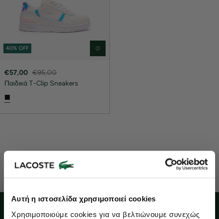
40% OFF
€57,00
€95,00
Παιδικά T-Clip Sneakers
Lacoste Essentials Await
Αυτή η ιστοσελίδα χρησιμοποιεί cookies
Εγγραφείτε στο newsletter μας και αποκτήστε
10%
στην πρώτη
Χρησιμοποιούμε cookies για να βελτιώνουμε συνεχώς
σας αγορά.