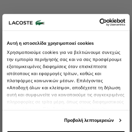
Lacoste Essentials Await
Αυτή η ιστοσελίδα χρησιμοποιεί cookies
Εγγραφείτε στο newsletter μας και αποκτήστε
10%
στην πρώτη
Χρησιμοποιούμε cookies για να βελτιώνουμε συνεχώς
σας αγορά.
την εμπειρία περιήγησής σας και να σας προσφέρουμε
Εισάγετε το email σας εδώ...
εξατομικευμένες διαφημίσεις όταν επισκέπτεστε
ιστότοπους και εφαρμογές τρίτων, καθώς και
πλατφόρμες κοινωνικών μέσων. Επιλέγοντας
Ενδιαφέρομαι για:
«Αποδοχή όλων και κλείσιμο», αποδέχεστε τη δήλωση
Γυναικεία
Ανδρικά
Παιδικά
Sneakers
αυτή και συμφωνείτε να κοινοποιούμε τις συγκεκριμένες
πληροφορίες σε τρίτα μέρη, όπως στους διαφημιστικούς
Εγγραφή
συνεργάτες μας. Εάν δεν συμφωνείτε, μπορείτε να
επιλέξετε να συνεχίσετε την περιήγησή σας με «Μόνο
double opt in
Με την εγγραφή σας, συμφωνείτε να λαμβάνετε ενημερωτικά
Προβολή λεπτομερειών
email.
απαιτούμενα cookies» και θα περιοριστούμε στα
cookies και τις τεχνολογίες που είναι απολύτως
Δείτε περισσότερα στους
Όρους Χρήσης
και στην
Πολιτική Προστασίας Δεδομένων
.