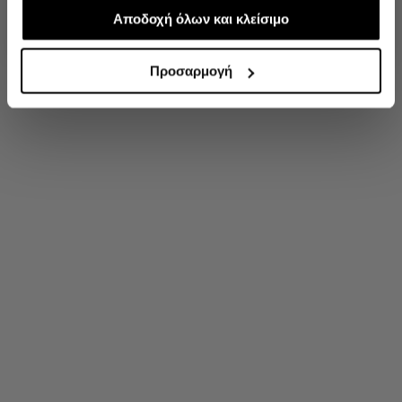
απαραίτητα για την ασφαλή απόδοση και
Αποδοχή όλων και κλείσιμο
'Οχι, ευχαριστώ
λειτουργικότητα της ιστοσελίδας μας. Ωστόσο, λάβετε
υπόψη ότι αποκλείοντας ορισμένους τύπους cookies δεν
Προσαρμογή
θα μπορούμε να συλλέξουμε πληροφορίες που θα
βελτιώσουν την περιήγησή σας και να σας
προσφέρουμε εξατομικευμένες υπηρεσίες και
διαφημίσεις. Για να προσαρμόσετε τις επιλογές σας ή να
ανακαλέσετε τη συγκατάθεσή σας επιλέξτε το
"Ρυθμίσεις Cookies " ανά πάσα στιγμή με ισχύ για το
μέλλον.Εάν επιθυμείτε να μάθετε περισσότερα σχετικά
με τα cookies, επισκεφθείτε οποιαδήποτε στιγμή τη
σελίδα Πολιτική cookies (link).