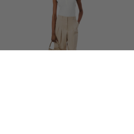
35% OFF
Γυναικείο Wide Leg Stretch Παντελόνι