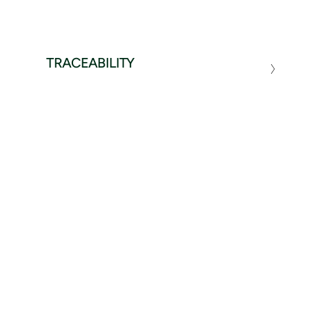
TRACEABILITY
ΣΧΕΤΙΚΆ ΠΡΟΪΌΝΤΑ
1 / 3