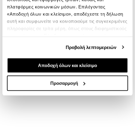
πλατφόρμες κοινωνικών μέσων. Επιλέγοντας
«Αποδοχή όλων και κλείσιμο», αποδέχεστε τη δήλωση
αυτή και συμφωνείτε να κοινοποιούμε τις συγκεκριμένες
πληροφορίες σε τρίτα μέρη, όπως στους διαφημιστικούς
συνεργάτες μας. Εάν δεν συμφωνείτε, μπορείτε να
επιλέξετε να συνεχίσετε την περιήγησή σας με «Μόνο
Προβολή λεπτομερειών
απαιτούμενα cookies» και θα περιοριστούμε στα
cookies και τις τεχνολογίες που είναι απολύτως
απαραίτητα για την ασφαλή απόδοση και
Αποδοχή όλων και κλείσιμο
λειτουργικότητα της ιστοσελίδας μας. Ωστόσο, λάβετε
υπόψη ότι αποκλείοντας ορισμένους τύπους cookies δεν
Προσαρμογή
θα μπορούμε να συλλέξουμε πληροφορίες που θα
βελτιώσουν την περιήγησή σας και να σας
προσφέρουμε εξατομικευμένες υπηρεσίες και
διαφημίσεις. Για να προσαρμόσετε τις επιλογές σας ή να
ανακαλέσετε τη συγκατάθεσή σας επιλέξτε το
"Ρυθμίσεις Cookies " ανά πάσα στιγμή με ισχύ για το
μέλλον.Εάν επιθυμείτε να μάθετε περισσότερα σχετικά