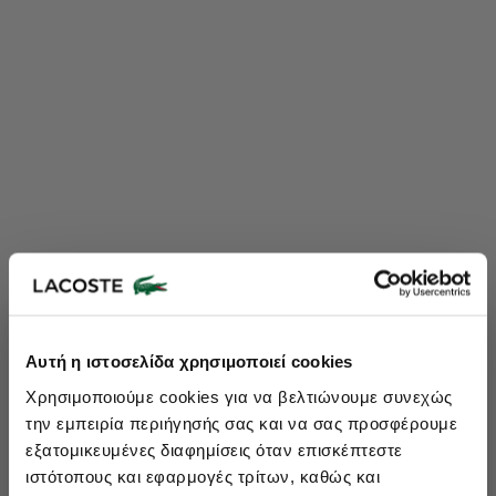
Lacoste Essentials Await
Αυτή η ιστοσελίδα χρησιμοποιεί cookies
Εγγραφείτε στο newsletter μας και αποκτήστε
10%
στην πρώτη
Χρησιμοποιούμε cookies για να βελτιώνουμε συνεχώς
σας αγορά.
την εμπειρία περιήγησής σας και να σας προσφέρουμε
Εισάγετε το email σας εδώ...
εξατομικευμένες διαφημίσεις όταν επισκέπτεστε
ιστότοπους και εφαρμογές τρίτων, καθώς και