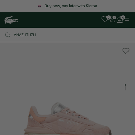
Λόγω αυξημένου όγκου παραγγελιών, ενδέχεται να υπάρξει μι
καθυστέρηση στις αποστολές. Σας ευχαριστούμε για την υπομονή
0
0