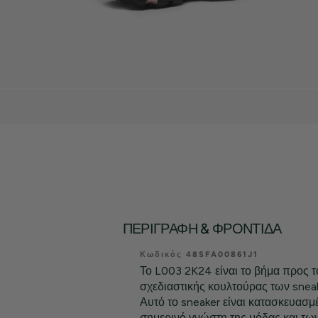
ΠΕΡΙΓΡΑΦΉ & ΦΡΟΝΤΊΔΑ
Κωδικός 48SFA00861J1
Το L003 2K24 είναι το βήμα προς τ
σχεδιαστικής κουλτούρας των sneak
Αυτό το sneaker είναι κατασκευασμέ
σημερινό γνώστη της μόδας και τω