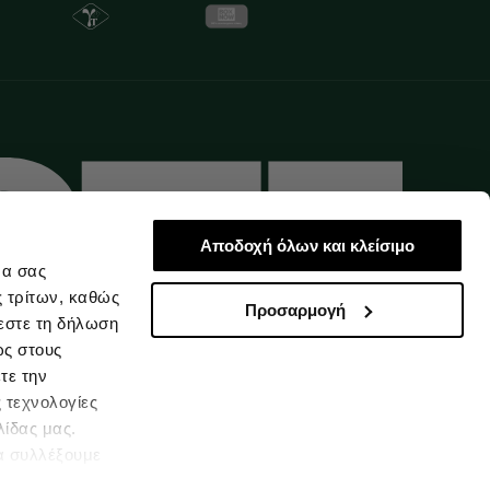
Αποδοχή όλων και κλείσιμο
να σας
ς τρίτων, καθώς
Προσαρμογή
εστε τη δήλωση
ως στους
τε την
 τεχνολογίες
λίδας μας.
α συλλέξουμε
Ελλάδα
υμένες