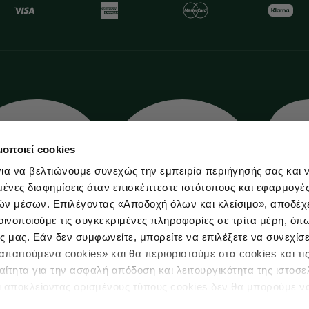
μοποιεί cookies
ια να βελτιώνουμε συνεχώς την εμπειρία περιήγησής σας και 
νες διαφημίσεις όταν επισκέπτεστε ιστότοπους και εφαρμογέ
ών μέσων. Επιλέγοντας «Αποδοχή όλων και κλείσιμο», αποδέχ
οινοποιούμε τις συγκεκριμένες πληροφορίες σε τρίτα μέρη, όπ
ς μας. Εάν δεν συμφωνείτε, μπορείτε να επιλέξετε να συνεχίσε
παιτούμενα cookies» και θα περιοριστούμε στα cookies και τις
ίτητα για την ασφαλή απόδοση και λειτουργικότητα της ιστοσε
ι αποκλείοντας ορισμένους τύπους cookies δεν θα μπορούμε ν
 Δεδομένων
Πολιτική Cookies
ιώσουν την περιήγησή σας και να σας προσφέρουμε εξατομικε