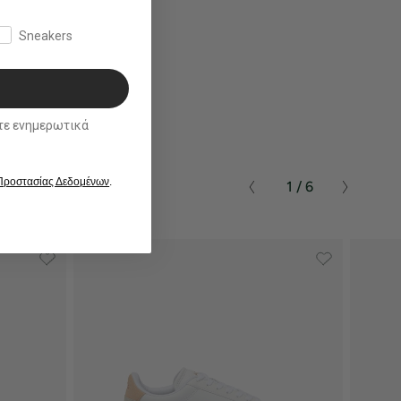
Sneakers
ικά
 Προστασίας Δεδομένων
.
1 / 6