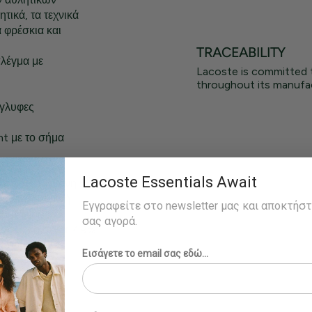
τικά, τα τεχνικά
α φρέσκια και
TRACEABILITY
λέγμα με
Lacoste is committed 
throughout its manufac
άγλυφες
nt με το σήμα
με υφή
Lacoste Essentials Await
% πολυουρεθάνη 5%
ας, εσωτερική
Εγγραφείτε στο newsletter μας και αποκτήσ
κλωμένος
σας αγορά.
ωτερική σόλα: 49%
στική
Εισάγετε το email σας εδώ...