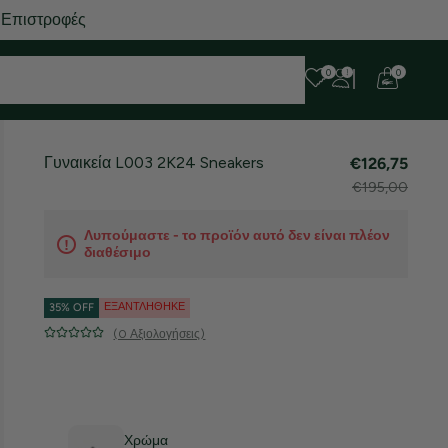
 Επιστροφές
0
0
Γυναικεία L003 2K24 Sneakers
€126,75
€195,00
Λυπούμαστε - το προϊόν αυτό δεν είναι πλέον
διαθέσιμο
ΕΞΑΝΤΛΉΘΗΚΕ
35% OFF
(0 Αξιολογήσεις)
Χρώμα