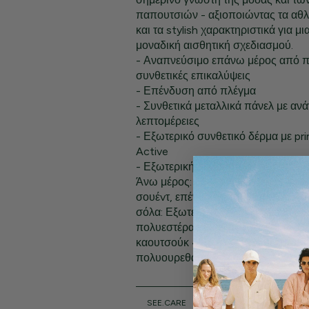
παπουτσιών - αξιοποιώντας τα αθλη
και τα stylish χαρακτηριστικά για μι
μοναδική αισθητική σχεδιασμού.
- Αναπνεύσιμο επάνω μέρος από π
συνθετικές επικαλύψεις
- Επένδυση από πλέγμα
- Συνθετικά μεταλλικά πάνελ με αν
λεπτομέρειες
- Εξωτερικό συνθετικό δέρμα με pri
Active
- Εξωτερική σόλα από καουτσούκ 
Άνω μέρος: 50% πολυεστέρας 45
σουέvτ, επένδυση: 100% πολυεστέρ
σόλα: Εξωτερική σόλα: 70% ανακυ
πολυεστέρας 30% πολυεστέρας, Εξ
καουτσούκ 41% EVA 10% θερμοπλα
πολυουρεθάνη
SEE.CARE