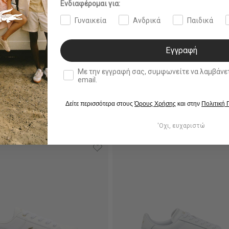
Ενδιαφέρομαι για:
Γυναικεία
Ανδρικά
Παιδικά
Εγγραφή
double opt in
Με την εγγραφή σας, συμφωνείτε να λαμβάνετε ενημερωτ
email.
Δείτε περισσότερα στους
Όρους Χρήσης
και στην
Πολιτική
'Οχι, ευχαριστώ