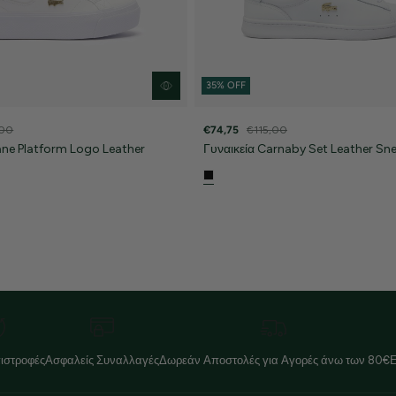
35% OFF
,00
€74,75
€115,00
ane Platform Logo Leather
Γυναικεία Carnaby Set Leather Sn
ιστροφές
Ασφαλείς Συναλλαγές
Δωρεάν Αποστολές για Αγορές άνω των 80€