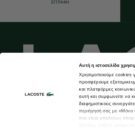
ΕΓΓΡΑΦΗ
Αυτή η ιστοσελίδα χρησι
Χρησιμοποιούμε cookies γ
προσφέρουμε εξατομικευμέ
και πλατφόρμες κοινωνικ
αυτή και συμφωνείτε να κ
διαφημιστικούς συνεργάτε
περιήγησή σας με «Μόνο α
που είναι απολύτως απαρα
Ωστόσο, λάβετε υπόψη ότ
Χάρτης ιστοτόπου
Όροι Χρήσης
Size Guide
Πολιτική Προστασίας
πληροφορίες που θα βελτ