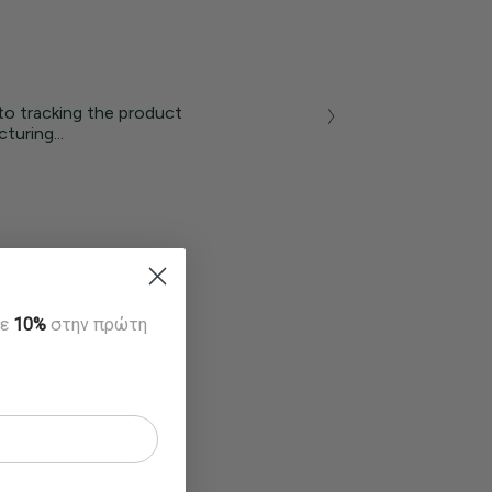
to tracking the product
turing...
τε
10%
στην πρώτη