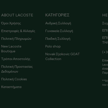
ABOUT LACOSTE
ΚΑΤΗΓΟΡΙΕΣ
HE
Όροι Χρήσης
Ανδρική Συλλογή
Συχ
ΕΠΙ
Επιστροφές & Αλλαγές
Γυναικεία Συλλογή
ΕΠ
Πολιτική Πληρωμών
Παιδική Συλλογή
ΤΗ
New Lacoste
Polo shop
Boutique
(+3
Novak Djokovic GOAT
Τρόποι Αποστολής
Collection
Επικ
Laco
Πολιτική Προστασίας
είνα
Δεδομένων
Παρ
Πολιτική Cookies
**Ισ
τον 
Καταστήματα