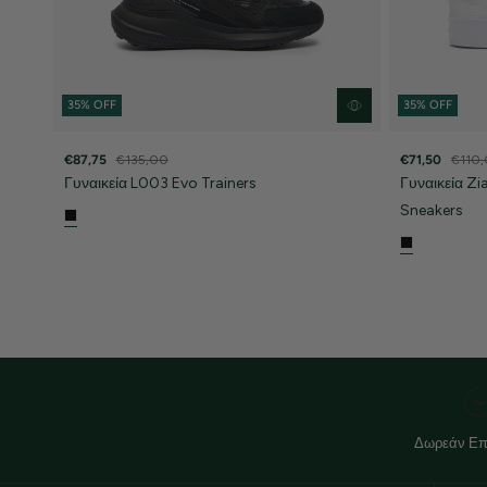
35% OFF
35% OFF
€87,75
€135,00
€71,50
€110
Γυναικεία L003 Evo Trainers
Γυναικεία Zi
Sneakers
Δωρεάν Επ