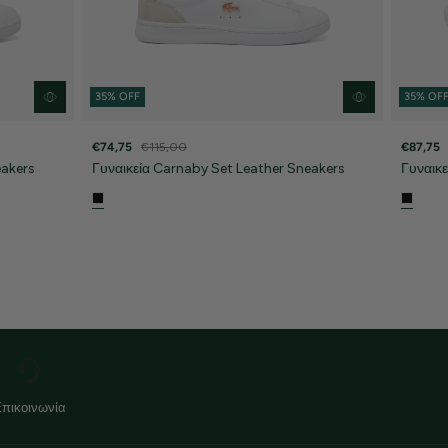
35% OFF
35% OF
€74,75
€115,00
€87,75
eakers
Γυναικεία Carnaby Set Leather Sneakers
Γυναικε
Επικοινωνία