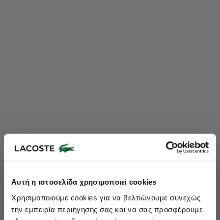
Lacoste Essentials Await
Αυτή η ιστοσελίδα χρησιμοποιεί cookies
Εγγραφείτε στο newsletter μας και αποκτήστε
10%
στην πρώτη
Χρησιμοποιούμε cookies για να βελτιώνουμε συνεχώς
σας αγορά.
την εμπειρία περιήγησής σας και να σας προσφέρουμε
Εισάγετε το email σας εδώ...