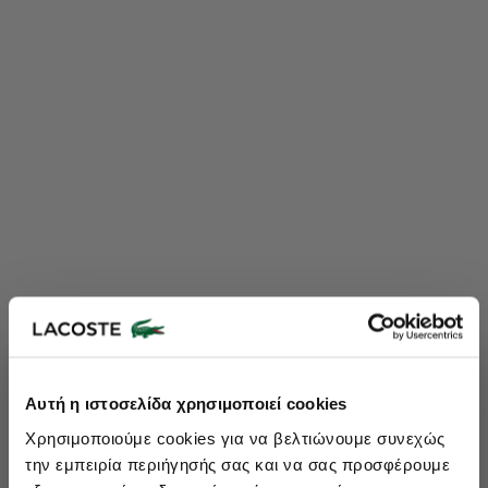
Lacoste Essentials Await
Αυτή η ιστοσελίδα χρησιμοποιεί cookies
Εγγραφείτε στο newsletter μας και αποκτήστε
10%
στην πρώτη
Χρησιμοποιούμε cookies για να βελτιώνουμε συνεχώς
σας αγορά.
την εμπειρία περιήγησής σας και να σας προσφέρουμε
Εισάγετε το email σας εδώ...