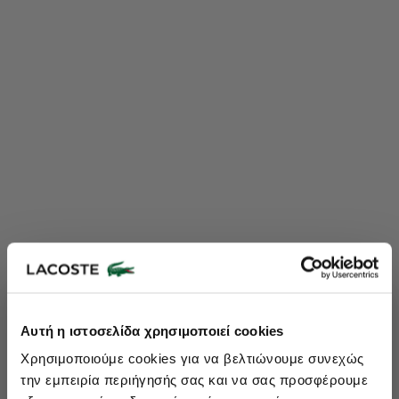
Lacoste Essentials Await
Αυτή η ιστοσελίδα χρησιμοποιεί cookies
Εγγραφείτε στο newsletter μας και αποκτήστε
10%
στην πρώτη
Χρησιμοποιούμε cookies για να βελτιώνουμε συνεχώς
σας αγορά.
την εμπειρία περιήγησής σας και να σας προσφέρουμε
Εισάγετε το email σας εδώ...