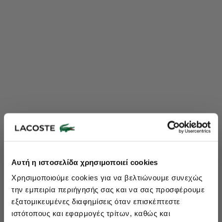
Lacoste Essentials Await
Αυτή η ιστοσελίδα χρησιμοποιεί cookies
Εγγραφείτε στο newsletter μας και αποκτήστε
10%
στην πρώτη
Χρησιμοποιούμε cookies για να βελτιώνουμε συνεχώς
σας αγορά.
την εμπειρία περιήγησής σας και να σας προσφέρουμε
Εισάγετε το email σας εδώ...
εξατομικευμένες διαφημίσεις όταν επισκέπτεστε
ιστότοπους και εφαρμογές τρίτων, καθώς και