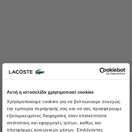
Lacoste Essentials Await
Αυτή η ιστοσελίδα χρησιμοποιεί cookies
Εγγραφείτε στο newsletter μας και αποκτήστε
10%
στην πρώτη
Χρησιμοποιούμε cookies για να βελτιώνουμε συνεχώς
σας αγορά.
την εμπειρία περιήγησής σας και να σας προσφέρουμε
Εισάγετε το email σας εδώ...
εξατομικευμένες διαφημίσεις όταν επισκέπτεστε
ιστότοπους και εφαρμογές τρίτων, καθώς και
πλατφόρμες κοινωνικών μέσων. Επιλέγοντας