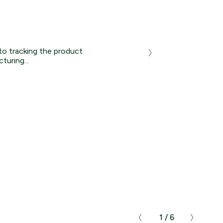
to tracking the product
turing...
10%
στην πρώτη
Sneakers
1 / 6