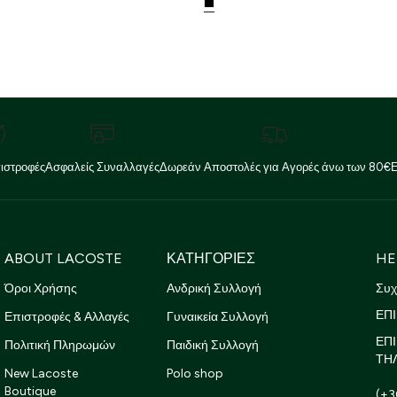
ιστροφές
Ασφαλείς Συναλλαγές
Δωρεάν Αποστολές για Αγορές άνω των 80€
ABOUT LACOSTE
ΚΑΤΗΓΟΡΙΕΣ
HE
Όροι Χρήσης
Ανδρική Συλλογή
Συχ
ΕΠΙ
Επιστροφές & Αλλαγές
Γυναικεία Συλλογή
ΕΠ
Πολιτική Πληρωμών
Παιδική Συλλογή
ΤΗ
New Lacoste
Polo shop
Boutique
(+3