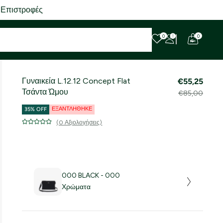
 Επιστροφές
0
0
Γυναικεία L.12.12 Concept Flat
€55,25
Τσάντα Ώμου
€85,00
ΕΞΑΝΤΛΉΘΗΚΕ
35% OFF
(0 Αξιολογήσεις)
000 BLACK - 000
Χρώματα