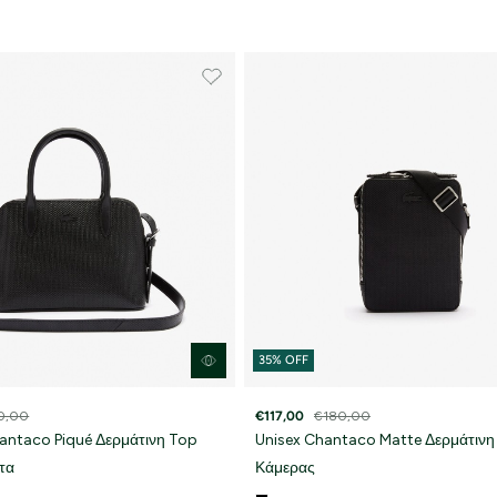
double opt in
Με την εγγραφή σας, συμφωνείτε να λαμβάνετε ενημερωτικ
email.
Δείτε περισσότερα στους
Όρους Χρήσης
και στην
Πολιτική
'Οχι, ευχαριστώ
35% OFF
0,00
€117,00
€180,00
hantaco Piqué Δερμάτινη Top
Unisex Chantaco Matte Δερμάτινη
τα
Κάμερας