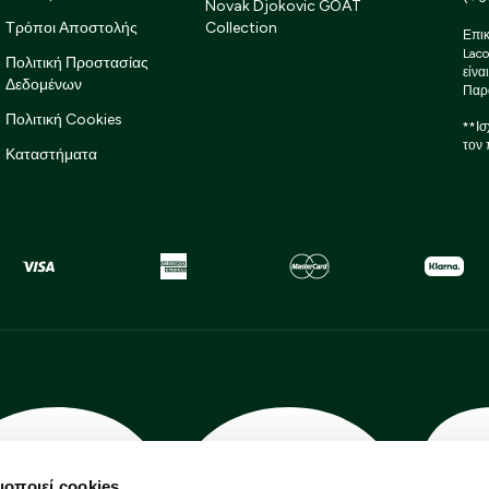
Novak Djokovic GOAT
Τρόποι Αποστολής
Collection
Επικ
Laco
Πολιτική Προστασίας
είνα
Δεδομένων
Παρ
Πολιτική Cookies
**Ισ
τον 
Καταστήματα
μοποιεί cookies