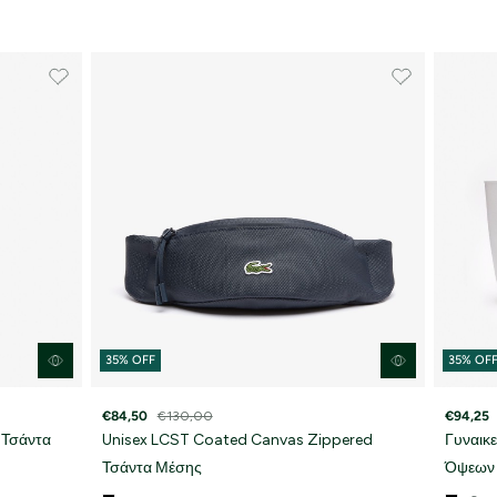
ά
 Προστασίας Δεδομένων
.
35% OFF
35% OF
€84,50
€130,00
€94,25
 Τσάντα
Unisex LCST Coated Canvas Zippered
Γυναικ
Τσάντα Μέσης
Όψεων