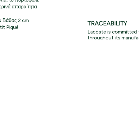
ερινά απαραίτητα
 x Βάθος 2 cm
TRACEABILITY
it Piqué
Lacoste is committed 
throughout its manufac
Lacoste Essentials Await
Εγγραφείτε στο newsletter μας και αποκτήστε
σας αγορά.
Εισάγετε το email σας εδώ...
Ενδιαφέρομαι για:
Γυναικεία
Ανδρικά
Παιδικά
Εγγραφή