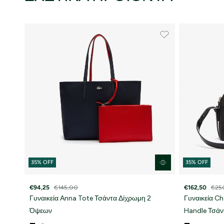
35% OFF
35% OFF
€94,25
€145,00
€162,50
€25
Γυναικεία Anna Tote Τσάντα Δίχρωμη 2
Γυναικεία C
Όψεων
Handle Τσάν