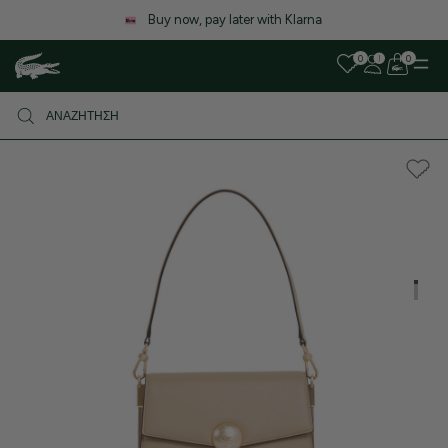
Λόγω αυξημένου όγκου παραγγελιών, ενδέχεται να υπάρξει μι
καθυστέρηση στις αποστολές. Σας ευχαριστούμε για την υπομονή
0
0