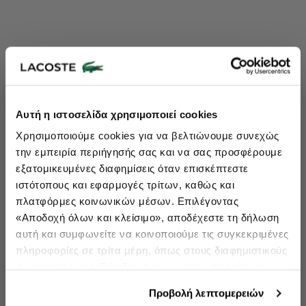
Lacoste Essentials Await
Αυτή η ιστοσελίδα χρησιμοποιεί cookies
Εγγραφείτε στο newsletter μας και αποκτήστε
10%
στην πρώτη
Χρησιμοποιούμε cookies για να βελτιώνουμε συνεχώς
σας αγορά.
την εμπειρία περιήγησής σας και να σας προσφέρουμε
Εισάγετε το email σας εδώ...
εξατομικευμένες διαφημίσεις όταν επισκέπτεστε
ιστότοπους και εφαρμογές τρίτων, καθώς και
πλατφόρμες κοινωνικών μέσων. Επιλέγοντας
Ενδιαφέρομαι για:
«Αποδοχή όλων και κλείσιμο», αποδέχεστε τη δήλωση
Γυναικεία
Ανδρικά
Παιδικά
Sneakers
αυτή και συμφωνείτε να κοινοποιούμε τις συγκεκριμένες
πληροφορίες σε τρίτα μέρη, όπως στους διαφημιστικούς
Εγγραφή
συνεργάτες μας. Εάν δεν συμφωνείτε, μπορείτε να
επιλέξετε να συνεχίσετε την περιήγησή σας με «Μόνο
double opt in
Με την εγγραφή σας, συμφωνείτε να λαμβάνετε ενημερωτικά
Προβολή λεπτομερειών
email.
απαιτούμενα cookies» και θα περιοριστούμε στα