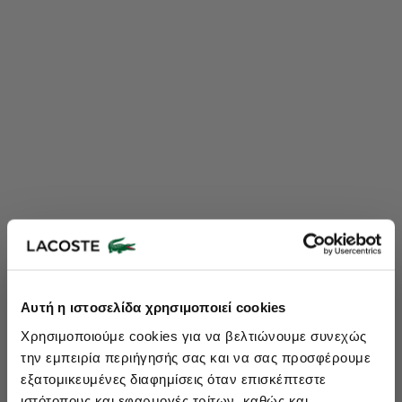
Lacoste Essentials Await
Αυτή η ιστοσελίδα χρησιμοποιεί cookies
Εγγραφείτε στο newsletter μας και αποκτήστε
10%
στην πρώτη
Χρησιμοποιούμε cookies για να βελτιώνουμε συνεχώς
σας αγορά.
την εμπειρία περιήγησής σας και να σας προσφέρουμε
Εισάγετε το email σας εδώ...
εξατομικευμένες διαφημίσεις όταν επισκέπτεστε
ιστότοπους και εφαρμογές τρίτων, καθώς και