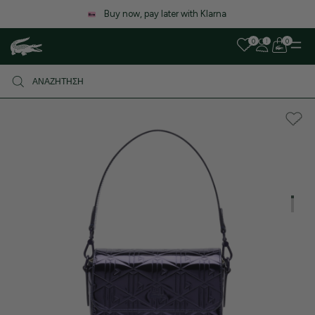
Λόγω αυξημένου όγκου παραγγελιών, ενδέχεται να υπάρξει μικρή
καθυστέρηση στις αποστολές. Σας ευχαριστούμε για την υπομονή σας!
0
0