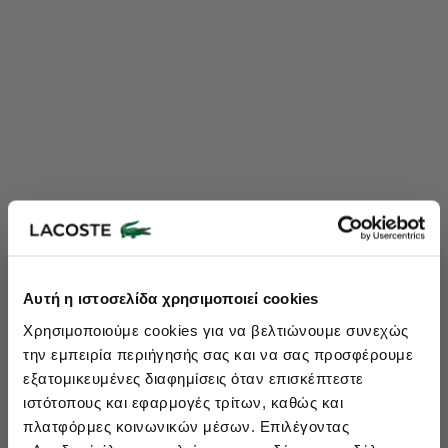
Lacoste Essentials Await
Αυτή η ιστοσελίδα χρησιμοποιεί cookies
Εγγραφείτε στο newsletter μας και αποκτήστε
10%
στην πρώτη
Χρησιμοποιούμε cookies για να βελτιώνουμε συνεχώς
σας αγορά.
την εμπειρία περιήγησής σας και να σας προσφέρουμε
Εισάγετε το email σας εδώ...
εξατομικευμένες διαφημίσεις όταν επισκέπτεστε
ιστότοπους και εφαρμογές τρίτων, καθώς και
πλατφόρμες κοινωνικών μέσων. Επιλέγοντας
Ενδιαφέρομαι για: