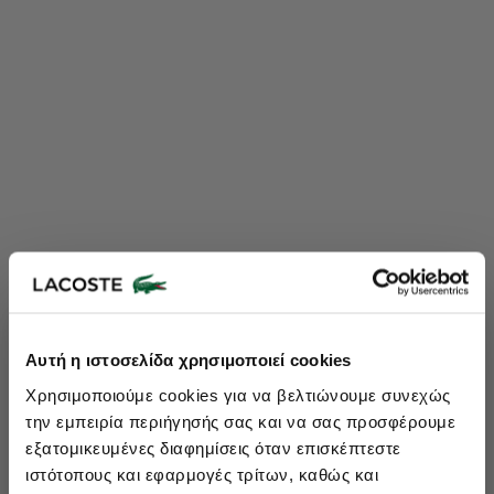
Lacoste Essentials Await
Αυτή η ιστοσελίδα χρησιμοποιεί cookies
Εγγραφείτε στο newsletter μας και αποκτήστε
10%
στην πρώτη
Χρησιμοποιούμε cookies για να βελτιώνουμε συνεχώς
σας αγορά.
την εμπειρία περιήγησής σας και να σας προσφέρουμε
Εισάγετε το email σας εδώ...
εξατομικευμένες διαφημίσεις όταν επισκέπτεστε
ιστότοπους και εφαρμογές τρίτων, καθώς και