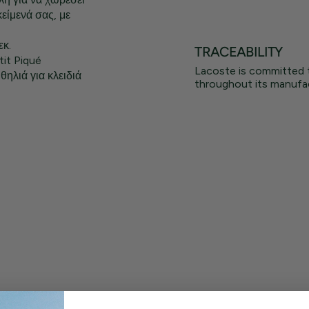
είμενά σας, με
εκ.
TRACEABILITY
it Piqué
Lacoste is committed 
θηλιά για κλειδιά
throughout its manufac