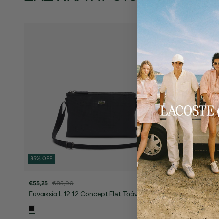
35% OFF
35% OFF
€55,25
€85,00
€169,00
€26
Γυναικεία L.12.12 Concept Flat Τσάντα Ώμου
Γυναικεία S
Τσάντα