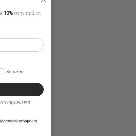
τε
10%
στην πρώτη
Sneakers
ικά
 Προστασίας Δεδομένων
.