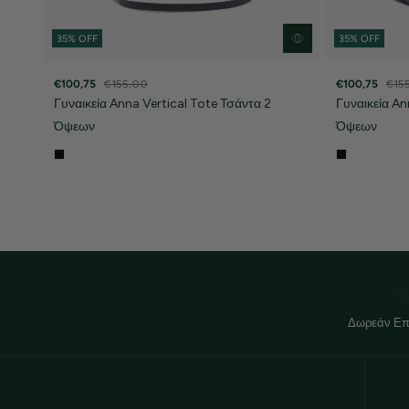
35% OFF
35% OFF
€100,75
€155,00
€100,75
€15
Γυναικεία Anna Vertical Tote Τσάντα 2
Γυναικεία An
Όψεων
Όψεων
Δωρεάν Επ