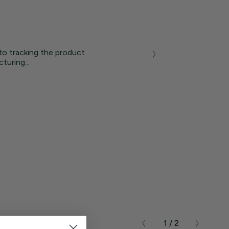
to tracking the product
turing...
1 / 2