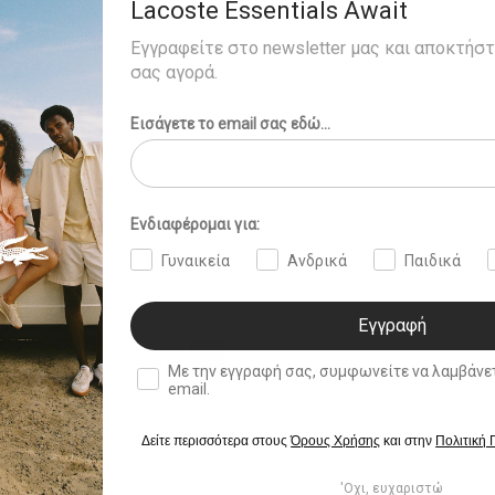
Lacoste Essentials Await
Εγγραφείτε στο newsletter μας και αποκτήσ
σας αγορά.
Εισάγετε το email σας εδώ...
Ενδιαφέρομαι για:
Γυναικεία
Ανδρικά
Παιδικά
Εγγραφή
double opt in
Με την εγγραφή σας, συμφωνείτε να λαμβάνετε ενημερωτ
email.
0,00
mall Runway Lenglen Δερμάτινη
Δείτε περισσότερα στους
Όρους Χρήσης
και στην
Πολιτική
'Οχι, ευχαριστώ