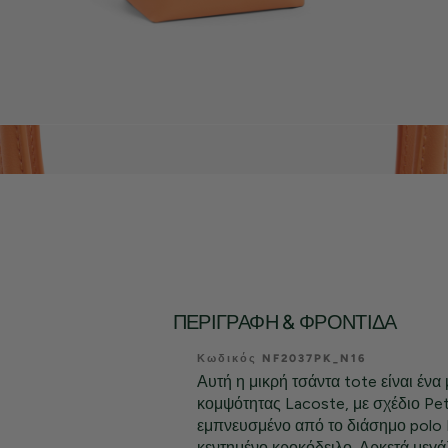
ΠΕΡΙΓΡΑΦΉ & ΦΡΟΝΤΊΔΑ
Κωδικός NF2037PK_N16
Αυτή η μικρή τσάντα tote είναι ένα
κομψότητας Lacoste, με σχέδιο Pet
εμπνευσμένο από το διάσημο polo L
κεντημένο κροκόδειλο. Αρκετά μεγά