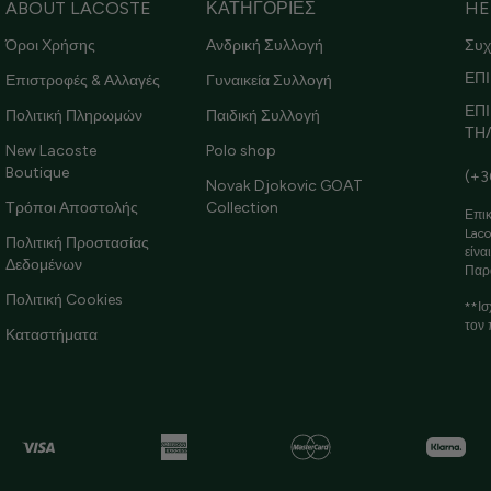
ABOUT LACOSTE
ΚΑΤΗΓΟΡΙΕΣ
HE
Όροι Χρήσης
Ανδρική Συλλογή
Συχ
ΕΠΙ
Επιστροφές & Αλλαγές
Γυναικεία Συλλογή
ΕΠ
Πολιτική Πληρωμών
Παιδική Συλλογή
ΤΗ
New Lacoste
Polo shop
Boutique
(+3
Novak Djokovic GOAT
Τρόποι Αποστολής
Collection
Επικ
Laco
Πολιτική Προστασίας
είνα
Δεδομένων
Παρ
Πολιτική Cookies
**Ισ
τον 
Καταστήματα