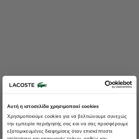
Lacoste Essentials Await
Αυτή η ιστοσελίδα χρησιμοποιεί cookies
Εγγραφείτε στο newsletter μας και αποκτήστε
10%
στην πρώτη
Χρησιμοποιούμε cookies για να βελτιώνουμε συνεχώς
σας αγορά.
την εμπειρία περιήγησής σας και να σας προσφέρουμε
Εισάγετε το email σας εδώ...
εξατομικευμένες διαφημίσεις όταν επισκέπτεστε
ιστότοπους και εφαρμογές τρίτων, καθώς και