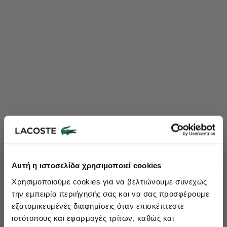
Lacoste Essentials Await
Αυτή η ιστοσελίδα χρησιμοποιεί cookies
Εγγραφείτε στο newsletter μας και αποκτήστε
10%
στην πρώτη
Χρησιμοποιούμε cookies για να βελτιώνουμε συνεχώς
σας αγορά.
την εμπειρία περιήγησής σας και να σας προσφέρουμε
Εισάγετε το email σας εδώ...
εξατομικευμένες διαφημίσεις όταν επισκέπτεστε
ιστότοπους και εφαρμογές τρίτων, καθώς και