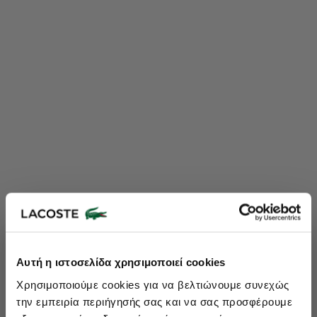
Lacoste Essentials Await
Αυτή η ιστοσελίδα χρησιμοποιεί cookies
Εγγραφείτε στο newsletter μας και αποκτήστε
10%
στην πρώτη
Χρησιμοποιούμε cookies για να βελτιώνουμε συνεχώς
σας αγορά.
την εμπειρία περιήγησής σας και να σας προσφέρουμε
Εισάγετε το email σας εδώ...