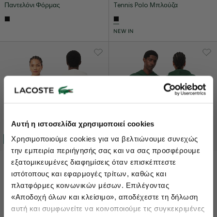
Παντελόνι Φόρμας
Tennis Polo Μπλούζα
NEW IN
Lacoste Essentials Await
Αυτή η ιστοσελίδα χρησιμοποιεί cookies
Εγγραφείτε στο newsletter μας και αποκτήστε
10%
στην πρώτη
Χρησιμοποιούμε cookies για να βελτιώνουμε συνεχώς
35% OFF
35% OFF
σας αγορά.
την εμπειρία περιήγησής σας και να σας προσφέρουμε
Εισάγετε το email σας εδώ...
εξατομικευμένες διαφημίσεις όταν επισκέπτεστε
€143,00
€220,00
€143,00
€220,00
Unisex Roland-Garros Edition
ιστότοπους και εφαρμογές τρίτων, καθώς και
Unisex Roland-Garros Edition
Hoodie
Hoodie
πλατφόρμες κοινωνικών μέσων. Επιλέγοντας
Ενδιαφέρομαι για:
«Αποδοχή όλων και κλείσιμο», αποδέχεστε τη δήλωση
Γυναικεία
Ανδρικά
Παιδικά
Sneakers
αυτή και συμφωνείτε να κοινοποιούμε τις συγκεκριμένες
ONLINE EXCLUSIVE
ONLINE EXCLUSIVE