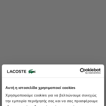
Lacoste Essentials Await
Αυτή η ιστοσελίδα χρησιμοποιεί cookies
Εγγραφείτε στο newsletter μας και αποκτήστε
10%
στην πρώτη
Χρησιμοποιούμε cookies για να βελτιώνουμε συνεχώς
σας αγορά.
την εμπειρία περιήγησής σας και να σας προσφέρουμε
Εισάγετε το email σας εδώ...