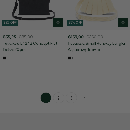
35% OFF
35% OFF
€55,25
€85,00
€169,00
€260,00
Γυναικεία L.12.12 Concept Flat
Γυναικεία Small Runway Lenglen
Τσάντα Ώμου
Δερμάτινη Τσάντα
+ 1
1
2
3