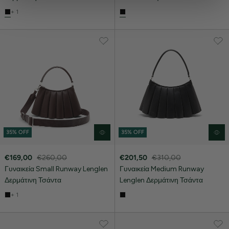
διαφημίσεις. Για να προσαρμόσετε τις επιλογές σας ή να
+ 1
ανακαλέσετε τη συγκατάθεσή σας επιλέξτε το
"Ρυθμίσεις Cookies " ανά πάσα στιγμή με ισχύ για το
μέλλον.Εάν επιθυμείτε να μάθετε περισσότερα σχετικά
με τα cookies, επισκεφθείτε οποιαδήποτε στιγμή τη
σελίδα Πολιτική cookies (link).
35% OFF
35% OFF
€169,00
€260,00
€201,50
€310,00
Γυναικεία Small Runway Lenglen
Γυναικεία Medium Runway
Δερμάτινη Τσάντα
Lenglen Δερμάτινη Τσάντα
+ 1