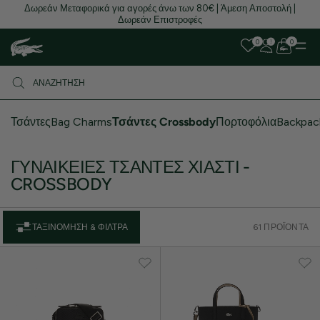
Δωρεάν Μεταφορικά για αγορές άνω των 80€ | Άμεση Αποστολή |
Δωρεάν Επιστροφές
0
0
Τσάντες
Bag Charms
Τσάντες Crossbody
Πορτοφόλια
Backpac
ΓΥΝΑΙΚΕΊΕΣ ΤΣΆΝΤΕΣ ΧΙΑΣΤΊ -
CROSSBODY
ΤΑΞΙΝΌΜΗΣΗ & ΦΊΛΤΡΑ
61 ΠΡΟΪΌΝΤΑ