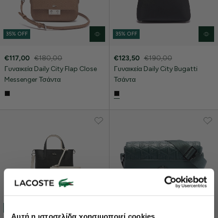
35% OFF
35% OFF
€117,00
€180,00
€123,50
€190,00
Γυναικεία Daily City Flap Close
Γυναικεία Daily City Bugatti
Messenger Τσάντα
Τσάντα
35% OFF
35% OFF
Lacoste Essentials Await
Αυτή η ιστοσελίδα χρησιμοποιεί cookies