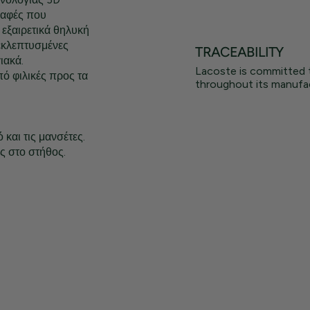
ραφές που
 εξαιρετικά θηλυκή
εκλεπτυσμένες
TRACEABILITY
ιακά.
Lacoste is committed 
ό φιλικές προς τα
throughout its manufac
 και τις μανσέτες.
ς στο στήθος.