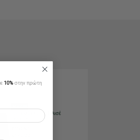
τε
10%
στην πρώτη
35% OFF
Γυναικεία Κοντή Πλισέ
Φούστα
€110,50
€170,00