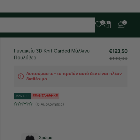
 ευχαριστούμε για την υπομονή σας!
0
0
Γυναικείο 3D Knit Carded Μάλλινο
€123,50
Πουλόβερ
€190,00
Λυπούμαστε - το προϊόν αυτό δεν είναι πλέον
διαθέσιμο
ΕΞΑΝΤΛΉΘΗΚΕ
35% OFF
(0 Αξιολογήσεις)
Χρώμα