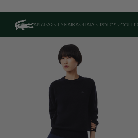
Λόγω αυξημένου όγκου παραγγελιών,
ΆΝΔΡΑΣ
ΓΥΝΑΊΚΑ
ΠΑΙΔΊ
POLOS
COLLE