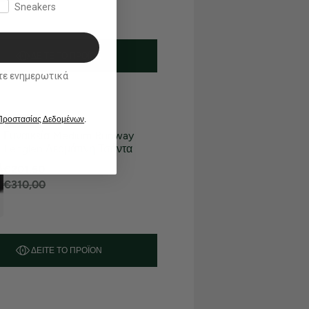
Sneakers
ΔΕΊΤΕ ΤΟ ΠΡΟΪΌΝ
ικά
 Προστασίας Δεδομένων
.
35% OFF
Γυναικεία Medium Runway
Lenglen Δερμάτινη Τσάντα
€201,50
€310,00
ΔΕΊΤΕ ΤΟ ΠΡΟΪΌΝ