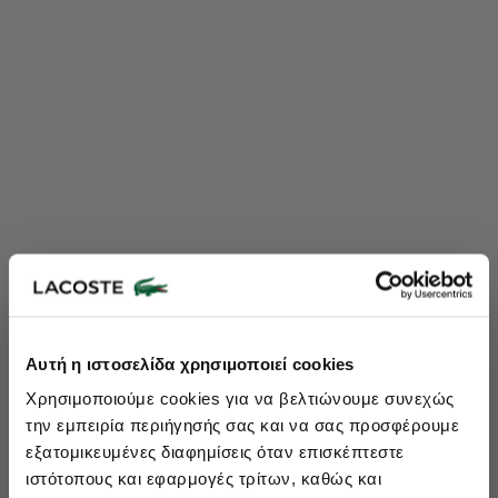
Lacoste Essentials Await
Αυτή η ιστοσελίδα χρησιμοποιεί cookies
Εγγραφείτε στο newsletter μας και αποκτήστε
10%
στην πρώτη
Χρησιμοποιούμε cookies για να βελτιώνουμε συνεχώς
σας αγορά.
την εμπειρία περιήγησής σας και να σας προσφέρουμε
Εισάγετε το email σας εδώ...
εξατομικευμένες διαφημίσεις όταν επισκέπτεστε
ιστότοπους και εφαρμογές τρίτων, καθώς και