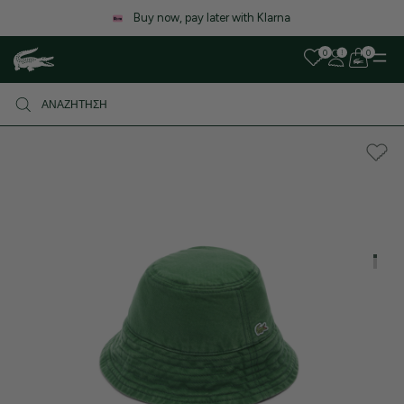
Λόγω αυξημένου όγκου παραγγελιών, ενδέχεται να υπάρξει μικρή
καθυστέρηση στις αποστολές. Σας ευχαριστούμε για την υπομονή σας!
0
0