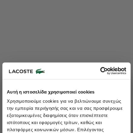
Lacoste Essentials Await
Αυτή η ιστοσελίδα χρησιμοποιεί cookies
Εγγραφείτε στο newsletter μας και αποκτήστε
10%
στην πρώτη
Χρησιμοποιούμε cookies για να βελτιώνουμε συνεχώς
σας αγορά.
την εμπειρία περιήγησής σας και να σας προσφέρουμε
Εισάγετε το email σας εδώ...
εξατομικευμένες διαφημίσεις όταν επισκέπτεστε
ιστότοπους και εφαρμογές τρίτων, καθώς και
πλατφόρμες κοινωνικών μέσων. Επιλέγοντας