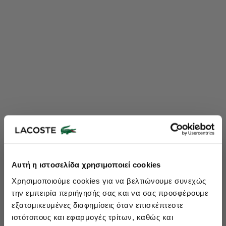
Lacoste Essentials Await
Αυτή η ιστοσελίδα χρησιμοποιεί cookies
Εγγραφείτε στο newsletter μας και αποκτήστε
10%
στην πρώτη
Χρησιμοποιούμε cookies για να βελτιώνουμε συνεχώς
σας αγορά.
την εμπειρία περιήγησής σας και να σας προσφέρουμε
Εισάγετε το email σας εδώ...
εξατομικευμένες διαφημίσεις όταν επισκέπτεστε
ιστότοπους και εφαρμογές τρίτων, καθώς και