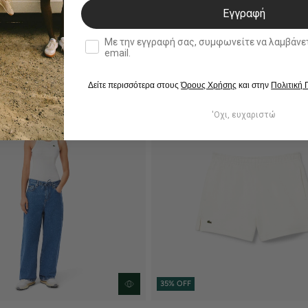
Εγγραφή
double opt in
Με την εγγραφή σας, συμφωνείτε να λαμβάνετε ενημερωτ
email.
Δείτε περισσότερα στους
Όρους Χρήσης
και στην
Πολιτική
'Οχι, ευχαριστώ
35% OFF