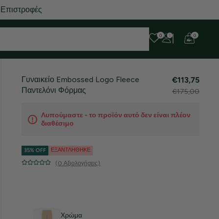
 Επιστροφές
0
0
Γυναικείο Embossed Logo Fleece
€113,75
Παντελόνι Φόρμας
€175,00
Λυπούμαστε - το προϊόν αυτό δεν είναι πλέον
διαθέσιμο
ΕΞΑΝΤΛΉΘΗΚΕ
35% OFF
(0 Αξιολογήσεις)
Χρώμα