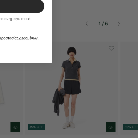
ικά
1 / 6
 Προστασίας Δεδομένων
.
35% OFF
35% OF