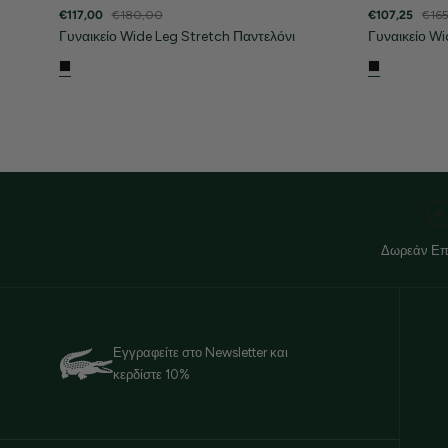
€117,00
€180,00
€107,25
€16
Γυναικείο Wide Leg Stretch Παντελόνι
Γυναικείο W
Δωρεάν Επ
Εγγραφείτε στο Newsletter και
κερδίστε 10%