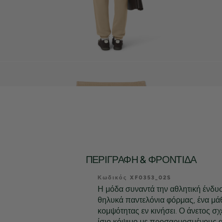
ΠΕΡΙΓΡΑΦΉ & ΦΡΟΝΤΊΔΑ
Κωδικός XF0353_02S
Η μόδα συναντά την αθλητική ένδυσ
θηλυκά παντελόνια φόρμας, ένα μά
κομψότητας εν κινήσει. Ο άνετος σχ
ίσιο κόψιμο με προσαρμοσμένους 