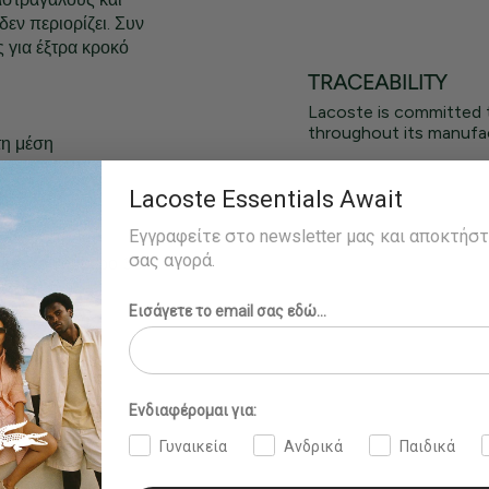
δεν περιορίζει. Συν
ς για έξτρα κροκό
TRACEABILITY
Lacoste is committed 
throughout its manufac
τη μέση
ειλο
Lacoste Essentials Await
Εγγραφείτε στο newsletter μας και αποκτήσ
σας αγορά.
ράει το νούμερο 36.
Εισάγετε το email σας εδώ...
Ενδιαφέρομαι για:
Γυναικεία
Ανδρικά
Παιδικά