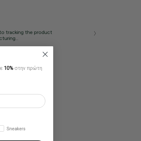
to tracking the product
turing...
τε
10%
στην πρώτη
Sneakers