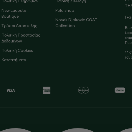
Πολιτική Πληρωμών
Παιδική Συλλογή
ΤΗ
New Lacoste
Polo shop
Boutique
(+3
Novak Djokovic GOAT
Τρόποι Αποστολής
Collection
Επικ
Laco
Πολιτική Προστασίας
είνα
Δεδομένων
Παρ
Πολιτική Cookies
**Ισ
τον 
Καταστήματα