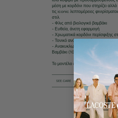
μέση με κορδόνι που στηρίζει αλλά 
τις iconic λεπτομέρειες φινιρίσματο
στιλ.
- Φλις από βιολογικό βαμβάκι
- Ευθεία, άνετη εφαρμογή
- Χρωματικά κορδόνι περίσφιξης σ
- Τονικό ανάγλυφο σήμα Lacoste
- Ανακυκλωμένο κεντημένο κροκόδ
Βαμβάκι (100%)
Το μοντέλο έχει ύψος 1,80 μ. και φο
SEE.CARE