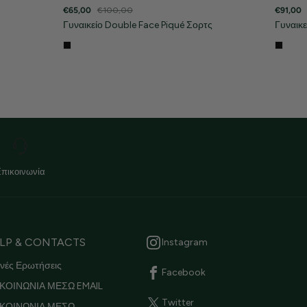
€65,00
€100,00
€91,00
Γυναικείο Double Face Piqué Σορτς
Γυναικε
Επικοινωνία
LP & CONTACTS
Instagram
νές Ερωτήσεις
Facebook
ΚΟΙΝΩΝΙΑ ΜΕΣΩ EMAIL
Twitter
ΙΚΟΙΝΩΝΙΑ ΜΕΣΩ