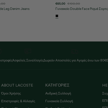
5,00
€65,00
€100,00
ide Leg Denim Jeans
Γυναικείο Double Face Piqué Σορτς
ιστροφές
Ασφαλείς Συναλλαγές
Δωρεάν Αποστολές για Αγορές άνω των 80€
ABOUT LACOSTE
ΚΑΤΗΓΟΡΙΕΣ
HE
Όροι Χρήσης
Ανδρική Συλλογή
Συχ
ΕΠΙ
Επιστροφές & Αλλαγές
Γυναικεία Συλλογή
ΕΠ